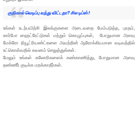
குதிகால் வெடிப்பு வந்து விட்டதா? சில டிப்ஸ் !
உங்கள் உடற்பயிற்சி இலக்குகளை அடைவதை மேம்படுத்த, புரதம்,
கார்போ ஹைட்ரேட்டுகள் மற்றும் கொழுப்புகள், போதுமான அளவு
மேக்ரோ நியூட்ரியண்ட்களை அவற்றின் ஆரோக்கியமான வடிவத்தில்
உட்கொள்வதில் கவனம் செலுத்துங்கள்.
மேலும் உங்கள் கலோரிகளைக் கண்காணித்து, போதுமான அளவு
தண்ணீர் குடிக்க மறக்காதீர்கள்.