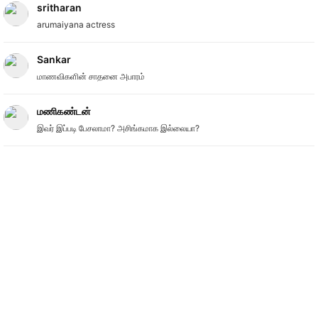
sritharan
arumaiyana actress
Sankar
மாணவிகளின் சாதனை அபாரம்
மணிகண்டன்
இவர் இப்படி பேசலாமா? அசிங்கமாக இல்லையா?