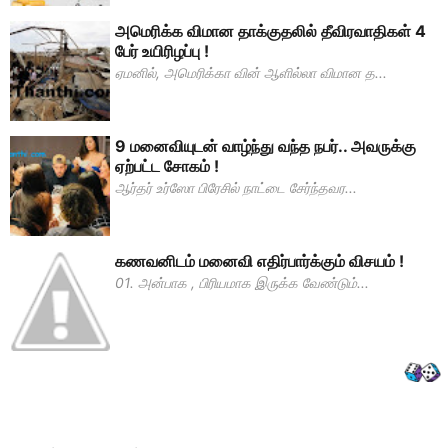
அமெரிக்க விமான தாக்குதலில் தீவிரவாதிகள் 4
பேர் உயிரிழப்பு !
ஏமனில், அமெரிக்கா வின் ஆளில்லா விமான த...
9 மனைவியுடன் வாழ்ந்து வந்த நபர்.. அவருக்கு
ஏற்பட்ட சோகம் !
ஆர்தர் உர்ஸோ பிரேசில் நாட்டை சேர்ந்தவர...
கணவனிடம் மனைவி எதிர்பார்க்கும் விசயம் !
01. அன்பாக , பிரியமாக இருக்க வேண்டும்...