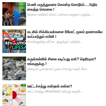
பெண் மருத்துவரை கொன்ற கொடூரம்... அதிர
வைத்த கொலை !
கேரளா மாநிலம் கொட்டாரகரை தாலுகா மருத்த...
கடலில் சிக்கியவர்களை ரிமோட் மூலம் தானாகவே
காப்பாற்றும் எமிலி !
பொங்கலுக்கு வீட்டை ஒழுங்குப் படுத்தி...
கருங்கல்லில் சிலை வடிப்பது ஏன்? தெரியுமா?
உங்களுக்கு !
தினமும் முறையாக பூசை செய்து வரும் கோ...
ஊட்டச்சத்து என்றால் என்ன?
ஊட்டச்சத்து (Nutrition) என்பது வாழ்க்...