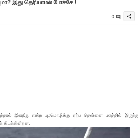
ுமா? இது தெரியாமல் போச்சே !
0
ால் இளநீரு என்ற பழமொழிக்கு ஏற்ப தென்னை மரத்தில் இருந்த
க் கிடக்கின்றன.