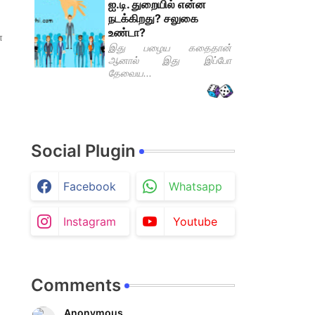
ஐ.டி. துறையில் என்ன
நடக்கிறது? சலுகை
உண்டா?
்
இது பழைய கதைதான்
ஆனால் இது இப்போ
தேவைய...
Social Plugin
Facebook
Whatsapp
Instagram
Youtube
Comments
Anonymous