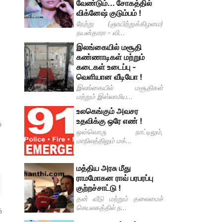
வேண்டும்... சோகத்தில்
விக்னேஷ் குடும்பம் !
நேற்று (ஞாயிற்றுக்கிழமை)
நயன்தாரா - வி...
இலங்கையில் மசூதி
கண்ணாடிகள் மற்றும்
கடைகள் உடைப்பு -
வெளியான வீடியோ !
இலங்கையில் மசூதிகள்
மற்றும் இஸ்லாமிய...
உலகெங்கும் அவசர
உதவிக்கு ஒரே எண் !
ு
ஒவ்வொரு நாட்டிலும்,
மாநிலத்திலும் மக்...
மத்திய அரசு மீது
ராமமோகன ராவ் பரபரப்பு
குற்றச்சாட்டு !
தன் வீடு மற்றும் தலைமைச்
செயலகத்தில் ந...
ு