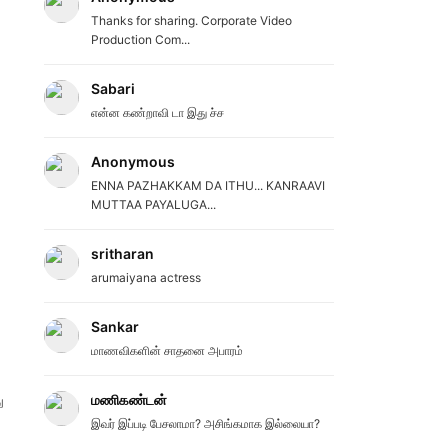
Thanks for sharing. Corporate Video
Production Com...
Sabari
என்ன கண்றாவி டா இது ச்ச
Anonymous
ENNA PAZHAKKAM DA ITHU... KANRAAVI
MUTTAA PAYALUGA...
sritharan
arumaiyana actress
Sankar
மாணவிகளின் சாதனை அபாரம்
மணிகண்டன்
ு
இவர் இப்படி பேசலாமா? அசிங்கமாக இல்லையா?