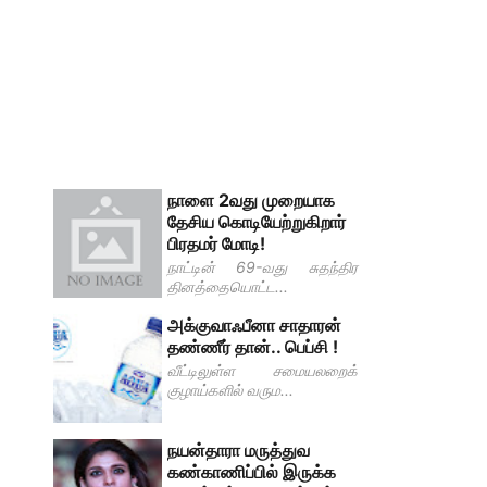
நாளை 2வது முறையாக
தேசிய கொடியேற்றுகிறார்
பிரதமர் மோடி!
நாட்டின் 69-வது சுதந்திர
தினத்தையொட்ட...
அக்குவாஃபீனா சாதாரன்
தண்ணீர் தான்.. பெப்சி !
வீட்டிலுள்ள சமையலறைக்
குழாய்களில் வரும...
நயன்தாரா மருத்துவ
கண்காணிப்பில் இருக்க