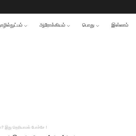
ழில்நுட்பம்
ஆரோக்கியம்
பொது
இஸ்லாம்
மா? இது தெரியாமல் போச்சே !