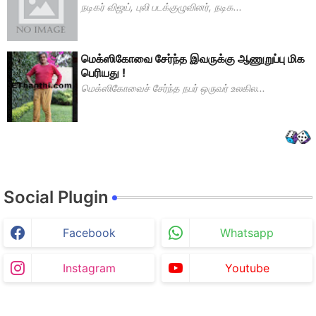
நடிகர் விஜய், புலி படக்குழுவினர், நடிக...
மெக்ஸிகோவை சேர்ந்த இவருக்கு ஆணுறுப்பு மிக
பெரியது !
மெக்ஸிகோவைச் சேர்ந்த நபர் ஒருவர் உலகில...
Social Plugin
Facebook
Whatsapp
Instagram
Youtube