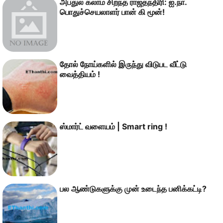
அப்துல் கலாம் சிறந்த ராஜதந்திரி: ஐ.நா.
பொதுச்செயலாளர் பான் கி மூன்!
தோல் நோய்களில் இருந்து விடுபட வீட்டு
வைத்தியம் !
ஸ்மார்ட் வளையம் | Smart ring !
பல ஆண்டுகளுக்கு முன் உடைந்த பனிக்கட்டி?