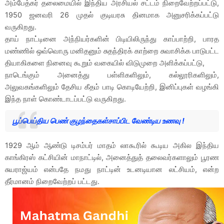
அம்பேத்கர் தலைமையில் இந்திய அரசியல் சட்டம் நிறைவேற்றப்பட்டு,
1950 ஜனவரி 26 முதல் குடியரசு தினமாக அனுசரிக்கப்பட்டு
வருகிறது.
தாய் நாட்டினை அந்நியர்களின் பிடியிலிருந்து காப்பாற்றி, பாரத
மண்ணில் ஒவ்வொரு மனிதனும் சுதந்திரக் காற்றை சுவாசிக்க பாடுபட்ட
தியாகிகளை நினைவு கூறும் வகையில் விடுமுறை அளிக்கப்பட்டு,
நாடெங்கும் அனைத்து பள்ளிகளிலும், கல்லூரிகளிலும்,
அலுவகங்களிலும் தேசிய கீதம் பாடி கொடியேற்றி, இனிப்புகள் வழங்கி
இந்த நாள் கொண்டாடப்பட்டு வருகிறது.
பூப்பெய்திய பெண் குழந்தைகள்சாப்பிட வேண்டிய உணவு !
1929 ஆம் ஆண்டு டிசம்பர் மாதம் லாகூரில் கூடிய அகில இந்திய
காங்கிரஸ் கட்சியின் மாநாட்டில், அனைத்துத் தலைவர்களாலும் பூரண
சுயராஜ்யம் என்பதே நமது நாட்டின் உடனடியான லட்சியம், என்ற
தீர்மானம் நிறைவேற்றப் பட்டது.