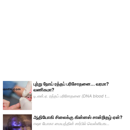
புற்று நோய் ரத்தப் பரிசோதனை... வரமா?
வணிகமா?
டி.என்.ஏ. ரத்தப் பரிசோதனை (DNA blood t...
ஆதியோகி சிலைக்கு கின்னஸ் சான்றிதழ் ஏன்?
ஈஷா யோகா மையத்தின் சார்பில் வெள்ளியங...