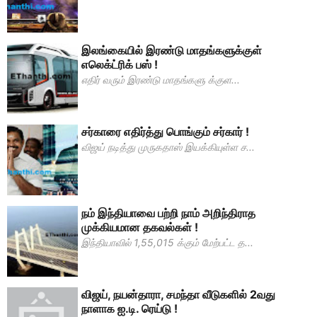
இலங்கையில் இரண்டு மாதங்களுக்குள்
எலெக்ட்ரிக் பஸ் !
எதிர் வரும் இரண்டு மாதங்களு க்குள...
சர்காரை எதிர்த்து பொங்கும் சர்கார் !
விஜய் நடித்து முருகதாஸ் இயக்கியுள்ள ச...
நம் இந்தியாவை பற்றி நாம் அறிந்திராத
முக்கியமான தகவல்கள் !
இந்தியாவில் 1,55,015 க்கும் மேற்பட்ட த...
விஜய், நயன்தாரா, சமந்தா வீடுகளில் 2வது
நாளாக ஐ.டி. ரெய்டு !