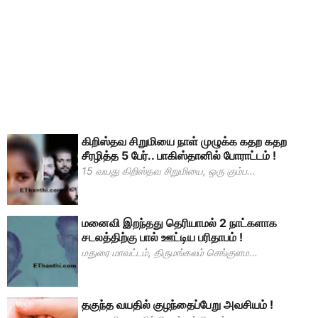
கிறிஸ்தவ சிறுமியை நாள் முழுக்க கதற கதற
சீரழித்த 5 பேர்.. பாகிஸ்தானில் போராட்டம் !
15 வயது கிறிஸ்தவ சிறுமியை, ஒரு கும்ப...
மனைவி இறந்தது தெரியாமல் 2 நாட்களாக
சடலத்திற்கு பால் ஊட்டிய பரிதாபம் !
மதுரை மாவட்டம், திருமங்கலம் செங்குளம...
தகுந்த வயதில் குழந்தைப்பேறு அவசியம் !