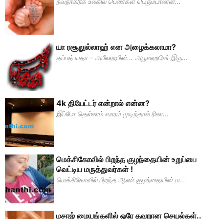
நவநாகரிக உலகில் பெண்கள் பெரும்பாலான...
யா ரசூலுல்லாஹ் என அழைக்கலாமா?
தப்பத் யதா – அபீலஹபின்… அபூலஹபின் இரு...
4k தியேட்டர் என்றால் என்ன?
இப்போ தெல்லாம் வாரம் முடிந்தால் ரிலா...
மெக்சிகோவில் பிறந்த குழந்தையின் உறுப்பை
வெட்டிய மருத்துவர்கள் !
மெக்சிகோவில் பிறந்த ஆண் குழந்தையின் ம...
மசாஜ் மையங்களில் ஒரே தவறான செயல்கள்..