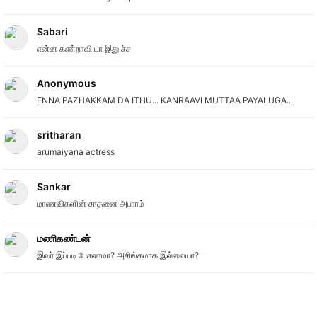
Sabari
என்ன கண்றாவி டா இது ச்ச
Anonymous
ENNA PAZHAKKAM DA ITHU... KANRAAVI MUTTAA PAYALUGA...
sritharan
arumaiyana actress
Sankar
மாணவிகளின் சாதனை அபாரம்
மணிகண்டன்
இவர் இப்படி பேசலாமா? அசிங்கமாக இல்லையா?