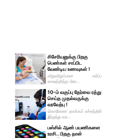
சிசேரியனுக்கு பிறகு
பெண்கள் சாப்பிட
வேண்டிய உணவுகள் !
விறுவிறுப்பான கர்ப்ப
காலத்திற்கு பின...
10-ம் வகுப்பு தேர்வை ரத்து
செய்த முதல்வருக்கு
வரவேற்பு !
கொரோனா தாக்கம் உச்சத்தில்
இருந்து வர...
பஸ்சில் ஆண் பயணிகளை
உரசி.. பிறகு தான்