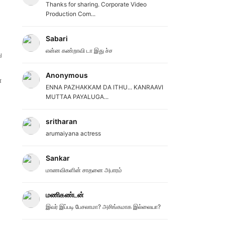
Thanks for sharing. Corporate Video
Production Com...
Sabari
என்ன கண்றாவி டா இது ச்ச
ு
Anonymous
ன
ENNA PAZHAKKAM DA ITHU... KANRAAVI
MUTTAA PAYALUGA...
sritharan
arumaiyana actress
Sankar
மாணவிகளின் சாதனை அபாரம்
மணிகண்டன்
இவர் இப்படி பேசலாமா? அசிங்கமாக இல்லையா?