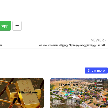
tsapp
NEWER
ோ !
கடலில் விமானம் விழுந்து பிரபல நடிகர் குடும்பத்துடன் பலி !
Show more