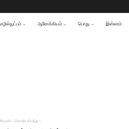
ழில்நுட்பம்
ஆரோக்கியம்
பொது
இஸ்லாம்
ணியாளர்.. கொடூர விபத்து !