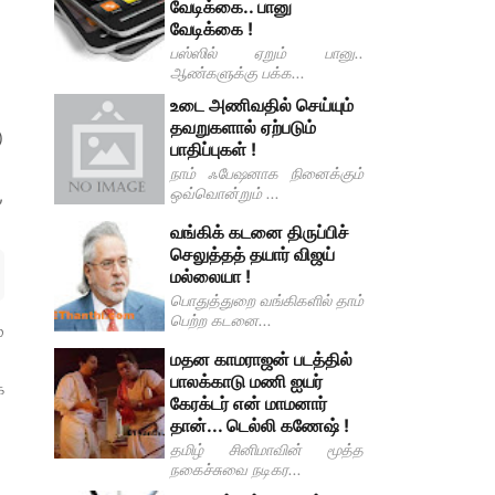
வேடிக்கை.. பானு
வேடிக்கை !
பஸ்ஸில் ஏறும் பானு..
ஆண்களுக்கு பக்க...
உடை அணிவதில் செய்யும்
தவறுகளால் ஏற்படும்
)
பாதிப்புகள் !
நாம் ஃபேஷனாக நினைக்கும்
ஒவ்வொன்றும் ...
,
வங்கிக் கடனை திருப்பிச்
செலுத்தத் தயார் விஜய்
மல்லையா !
பொதுத்துறை வங்கிகளில் தாம்
பெற்ற கடனை...
்
மதன காமராஜன் படத்தில்
பாலக்காடு மணி ஐயர்
க
கேரக்டர் என் மாமனார்
தான்... டெல்லி கணேஷ் !
தமிழ் சினிமாவின் மூத்த
நகைச்சுவை நடிகர...