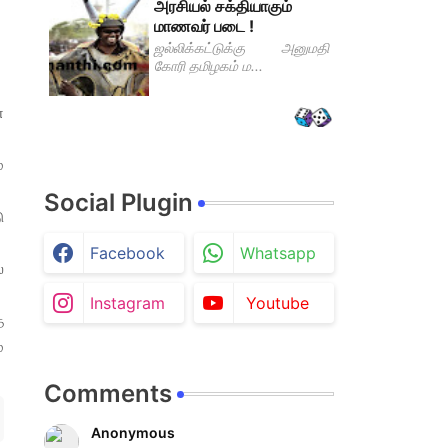
அரசியல் சக்தியாகும்
மாணவர் படை !
ஜல்லிக்கட்டுக்கு அனுமதி
கோரி தமிழகம் ம...
்
்
Social Plugin
ு
Facebook
Whatsapp
்
Instagram
Youtube
த
்
Comments
Anonymous