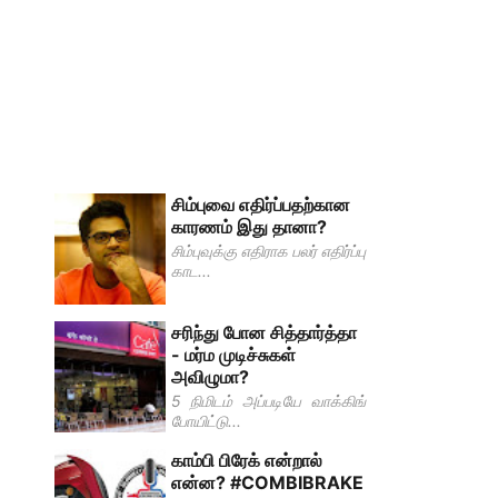
சிம்புவை எதிர்ப்பதற்கான
காரணம் இது தானா?
சிம்புவுக்கு எதிராக பலர் எதிர்ப்பு
காட...
சரிந்து போன சித்தார்த்தா
- மர்ம முடிச்சுகள்
அவிழுமா?
5 நிமிடம் அப்படியே வாக்கிங்
போயிட்டு...
காம்பி பிரேக் என்றால்
என்ன? #COMBIBRAKE