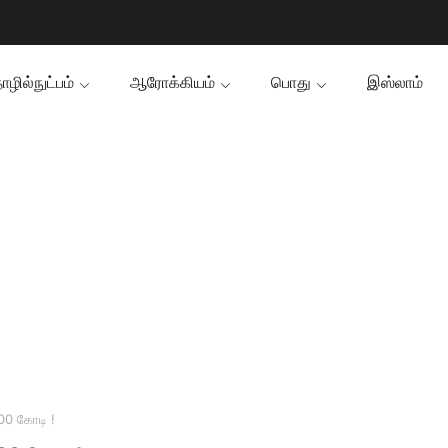
ழில்நுட்பம்
ஆரோக்கியம்
பொது
இஸ்லாம்
00 கோடி !