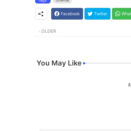
Facebook
Twitter
Wha
OLDER
You May Like
E