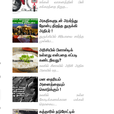
உங்கள் வாகனத்தின் பின்
சக்கரத்தை நிறுத...
அகதிகளுடன் அமர்ந்து
நோன்பு திறந்த துருக்கி
அதிபர் !
துருக்கியில் சிரியாவை சார்ந்த
முஸ்லிம...
அரிசியில் பிளாஸ்டிக்
உள்ளது என்பதை எப்படி
கண்டறிவது?
ை
உலகில் சீனாவில் அரிசி அதிக
அளவில் உற...
்
மன தைரியம்
அனைத்தையும்
கொடுக்கும் !
உலகில் உள்ள
கோடிக்கணக்கான மக்கள்
தொகைய...
்
கத்தாரில் நடுரோட்டில்