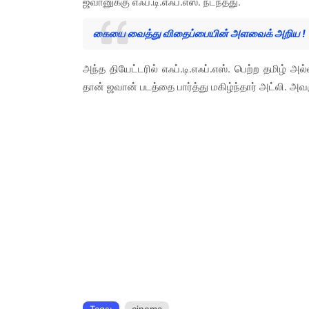
ஜவானுக்கு எஃப்.டி.எஃப்.எஸ். நடந்தது.
கையை வைத்து விதைப்பையின் அளவைக் அறிய !
அந்த தியேட்டரில் எஃப்.டி.எஃப்.எஸ். பெற்ற தமிழ் அ
தான் ஜவான் படத்தை பார்த்து மகிழ்ந்தார் அட்லி. அவ
Tags:
cinema