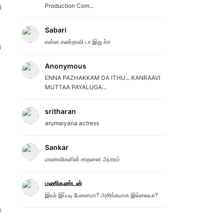
Production Com...
ி
Sabari
என்ன கண்றாவி டா இது ச்ச
ு
Anonymous
ENNA PAZHAKKAM DA ITHU... KANRAAVI
MUTTAA PAYALUGA...
sritharan
arumaiyana actress
Sankar
மாணவிகளின் சாதனை அபாரம்
மணிகண்டன்
இவர் இப்படி பேசலாமா? அசிங்கமாக இல்லையா?
்