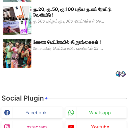
ரூ.20, ரூ.50, ரூ.100 புதிய ரூபாய் நோட்டு
வெளியீடு !
ரூ.500 மற்றும் ரூ.1,000 நோட்டுக்கள் செ...
கேரளா மெட்ரோவில் திருநங்கைகள் !
கேரளாவில், மெட்ரோ ரயில் பணிகளில் 23 ...
Social Plugin
Facebook
Whatsapp
Instagram
Youtube