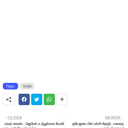
Tags:
india
OLDER
NEWER
பரவும் வைரல்... ஜெயிலர் படத்துக்காக யோகி
ஒரே ஜாடையில் பள்ளி தோழி.. மனதை