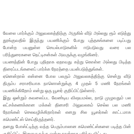
வேலை பார்க்கும் அலுவலகத்திற்கு அருகில் வீடு அல்லது ரூம் எடுத்து
தூங்குவதில் இருந்து பயணிக்கும் போது புத்தகங்களை படிப்பது
போன்ற பயனுள்ள செயல்பாடுகளில் ஈடுபடுவது வரை பல
பரிந்துரைகளை நெட்டிசன்கள் அவருக்கு வழங்கினர்.
பயணத்தின் போது புதிதாக ஏதாவது கற்று கொள்ள அல்லது பிடித்த
திரைப்படங்களைப் பார்க்க நேரத்தை பயன்படுத்துங்கள்.
ஏனென்றால் என்னை போல பலரும் அலுவலகத்திற்கு சென்று வீடு
திரும்ப சராசரியாக நாளொன்றுக்கு 4 முதல் 5 மணி நேரங்கள்
பயணிக்கிறோம் என்று ஒரு யூஸர் குறிப்பிட்டுள்ளார்.
இது ஒன்றும் கவலைப்பட வேண்டிய விஷயமல்ல, நாடு முழுவதும் பல
லட்சக்கணக்கான மக்கள் தினசரி அலுவலகம் செல்ல பல மணி
நேரங்கள் செலவழிக்கிறார்கள் எனறு சில யூஸர்கள் காட்டமாக
கமெண்ட்ஸ் செய்திருந்தனர்.
தனது போஸ்ட்டிற்கு வந்த பெரும்பாலான கமெண்ட்ஸ்களை படித்த பின்
குறிப்பிட்ட இளைஞருக்கு ஒன்று நான்றாக புரிந்து விட்டது.