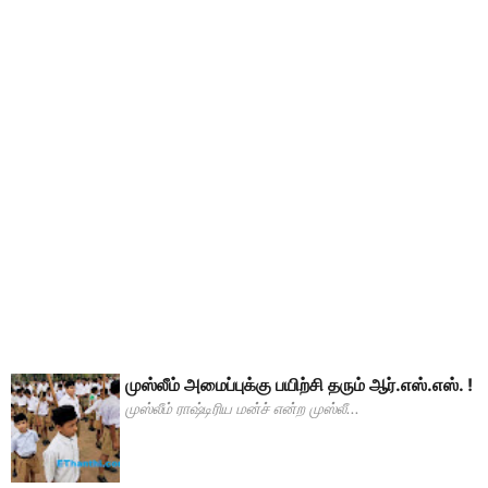
முஸ்லீம் அமைப்புக்கு பயிற்சி தரும் ஆர்.எஸ்.எஸ். !
முஸ்லீம் ராஷ்டிரிய மன்ச் என்ற முஸ்லீ...