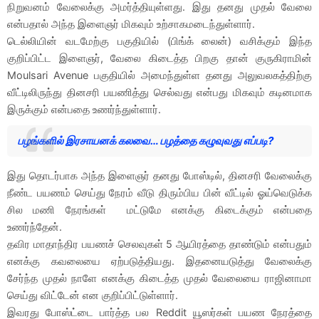
நிறுவனம் வேலைக்கு அமர்த்தியுள்ளது. இது தனது முதல் வேலை
என்பதால் அந்த இளைஞர் மிகவும் உற்சாகமடைந்துள்ளார்.
டெல்லியின் வடமேற்கு பகுதியில் (பிங்க் லைன்) வசிக்கும் இந்த
குறிப்பிட்ட இளைஞர், வேலை கிடைத்த பிறகு தான் குருகிராமின்
Moulsari Avenue பகுதியில் அமைந்துள்ள தனது அலுவலகத்திற்கு
வீட்டிலிருந்து தினசரி பயணித்து செல்வது என்பது மிகவும் கடினமாக
இருக்கும் என்பதை உணர்ந்துள்ளார்.
பழங்களில் இரசாயனக் கலவை… பழத்தை கழுவுவது எப்படி?
இது தொடர்பாக அந்த இளைஞர் தனது போஸ்டில், தினசரி வேலைக்கு
நீண்ட பயணம் செய்து நேரம் வீடு திரும்பிய பின் வீட்டில் ஓய்வெடுக்க
சில மணி நேரங்கள் மட்டுமே எனக்கு கிடைக்கும் என்பதை
உணர்ந்தேன்.
தவிர மாதாந்திர பயணச் செலவுகள் 5 ஆயிரத்தை தாண்டும் என்பதும்
எனக்கு கவலையை ஏற்படுத்தியது. இதனையடுத்து வேலைக்கு
சேர்ந்த முதல் நாளே எனக்கு கிடைத்த முதல் வேலையை ராஜினாமா
செய்து விட்டேன் என குறிப்பிட்டுள்ளார்.
இவரது போஸ்ட்டை பார்த்த பல Reddit யூஸர்கள் பயண நேரத்தை