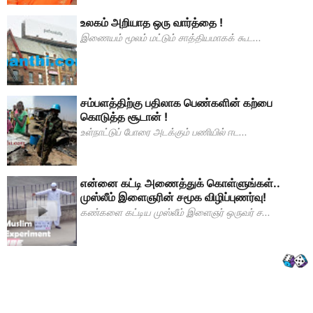
உலகம் அறியாத ஒரு வார்த்தை !
இணையம் மூலம் மட்டும் சாத்தியமாகக் கூட...
சம்பளத்திற்கு பதிலாக பெண்களின் கற்பை
கொடுத்த சூடான் !
உள்நாட்டுப் போரை அடக்கும் பணியில் ஈட...
என்னை கட்டி அணைத்துக் கொள்ளுங்கள்..
முஸ்லீம் இளைஞரின் சமூக விழிப்புணர்வு!
கண்களை கட்டிய முஸ்லீம் இளைஞர் ஒருவர் ச...