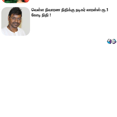
வெள்ள நிவாரண நிதிக்கு நடிகர் லாரன்ஸ் ரூ.1
கோடி நிதி !