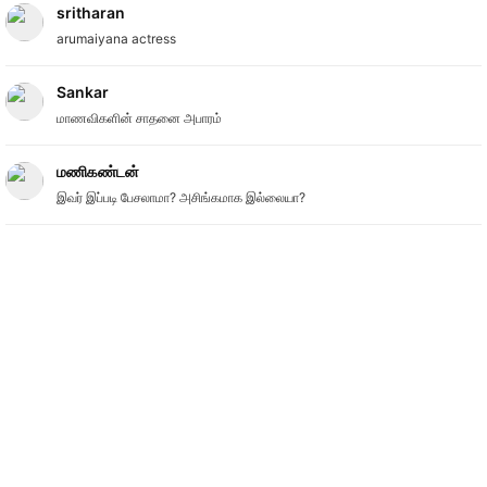
sritharan
arumaiyana actress
Sankar
மாணவிகளின் சாதனை அபாரம்
மணிகண்டன்
இவர் இப்படி பேசலாமா? அசிங்கமாக இல்லையா?