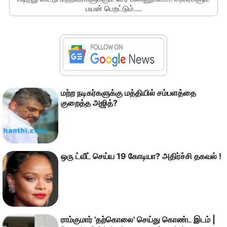
பயன் பெறட்டும்....
மற்ற நடிகர்களுக்கு மத்தியில் சம்பளத்தை
குறைத்த அஜித்?
ஒரு ட்வீட் செய்ய 19 கோடியா? அதிர்ச்சி தகவல் !
ராம்குமார் 'தற்கொலை' செய்து கொண்ட இடம் |