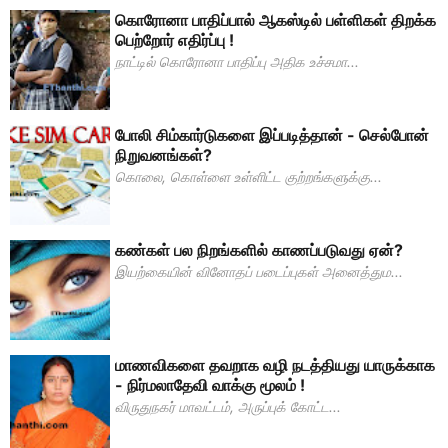
கொரோனா பாதிப்பால் ஆகஸ்டில் பள்ளிகள் திறக்க
பெற்றோர் எதிர்ப்பு !
நாட்டில் கொரோனா பாதிப்பு அதிக உச்சமா...
போலி சிம்கார்டுகளை இப்படித்தான் - செல்போன்
நிறுவனங்கள்?
கொலை, கொள்ளை உள்ளிட்ட குற்றங்களுக்கு...
கண்கள் பல நிறங்களில் காணப்படுவது ஏன்?
இயற்கையின் வினோதப் படைப்புகள் அனைத்தும...
மாணவிகளை தவறாக வழி நடத்தியது யாருக்காக
- நிர்மலாதேவி வாக்கு மூலம் !
விருதுநகர் மாவட்டம், அருப்புக் கோட்ட...