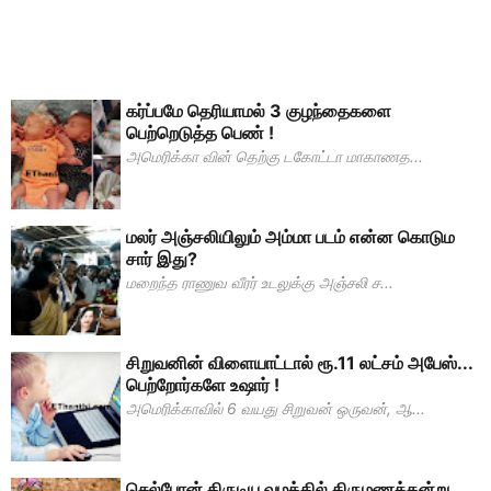
கர்ப்பமே தெரியாமல் 3 குழந்தைகளை
பெற்றெடுத்த பெண் !
அமெரிக்கா வின் தெற்கு டகோட்டா மாகாணத...
மலர் அஞ்சலியிலும் அம்மா படம் என்ன கொடும
சார் இது?
மறைந்த ராணுவ வீரர் உடலுக்கு அஞ்சலி ச...
சிறுவனின் விளையாட்டால் ரூ.11 லட்சம் அபேஸ்...
பெற்றோர்களே உஷார் !
அமெரிக்காவில் 6 வயது சிறுவன் ஒருவன், ஆ...
செல்போன் திருடிய வழக்கில் திருமணத்தன்று