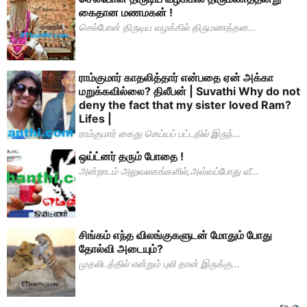
கைதான மணமகன் !
செல்போன் திருடிய வழக்கில் திருமணத்தன...
ராம்குமார் காதலித்தார் என்பதை ஏன் அக்கா
மறுக்கவில்லை? திலீபன் | Suvathi Why do not
deny the fact that my sister loved Ram?
Lifes |
ராம்குமார் கைது செய்யப் பட்டதில் இருந்...
ஒய்ட்னர் தரும் போதை !
அன்றாடம் அலுவலகங்களில்,அவ்வப்போது வீ...
சிங்கம் எந்த விலங்குகளுடன் மோதும் போது
தோல்வி அடையும்?
முதலிடத்தில் என்றும் புலி தான் இருக்கு...