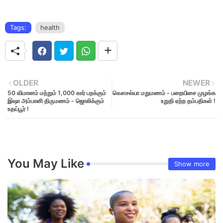
Tags:
health
OLDER
NEWER
50 விமானம் மற்றும் 1,000 கார் பறக்கும்
கௌசல்யா மறுமணம் - பறையிசை முழங்க
இஷா அம்பானி திருமணம் - ஜொலிக்கும்
உறுதி ஏற்ற தம்பதிகள் !
உதய்பூர் !
You May Like
Show more