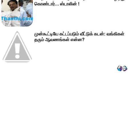
கொண்டார்... ஸ்டாலின் !
முன்கூட்டியே கட்டப்படும் வீட்டுக் கடன்: வங்கிகள்
தரும் ஆவணங்கள் என்ன?