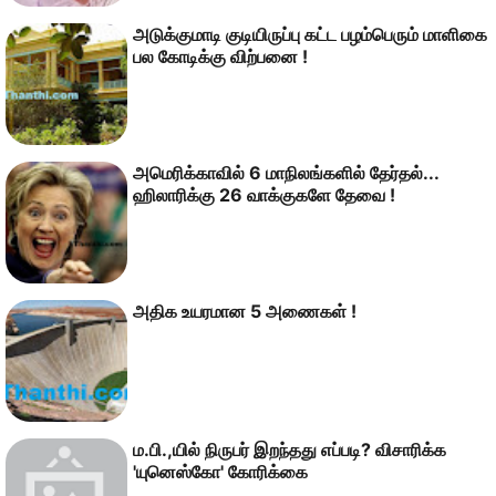
அடுக்குமாடி குடியிருப்பு கட்ட பழம்பெரும் மாளிகை
பல கோடிக்கு விற்பனை !
அமெ­ரிக்­காவில் 6 மாநி­லங்­களில் தேர்­­தல்...
ஹிலா­ரிக்கு 26 வாக்குகளே தேவை !
அதிக உயரமான 5 அணைகள் !
ம.பி.,யில் நிருபர் இறந்தது எப்படி? விசாரிக்க
'யுனெஸ்கோ' கோரிக்கை