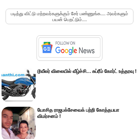
படித்து விட்டு மற்றவர்களுக்கும் சேர் பண்ணுங்க.... அவர்களும்
பயன் பெறட்டும்....
டூவீலர் விலையில் வீழ்ச்சி... சுப்ரீம் கோர்ட் உத்தரவு !
யோசித ராஜபக்சேவைக் பற்றி கோத்தபயா
விமர்சனம் !