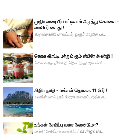
முதியவரை பீர் பாட்டிலால் அடித்து கொலை -
வாலிபர் கைது !
கிருஷ்ணகிரி மாவட்டம், ஓசூர் அருகே பா...
கொசு விரட்டி மற்றும் ரூம் ஸ்பிரே அலர்ஜி !
கொசுவர்த் தியைத் தொடர்ந்து ரூம் ஸ்பி...
சிறிய நாடு - மக்கள் தொகை 11 பேர் !
உலகின் மாபெரும் பேரரசு களைப் பற்றிக் க...
உங்கள் சேமிப்பு வளர வேண்டுமா?
வங்கி சேமிப்பு கணக்கில் ( savings Ba...