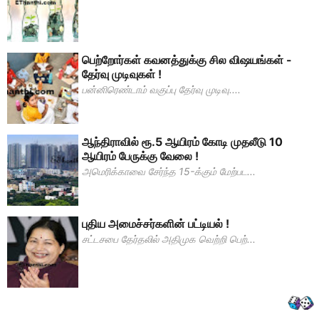
பெற்றோர்கள் கவனத்துக்கு சில விஷயங்கள் -
தேர்வு முடிவுகள் !
பன்னிரெண்டாம் வகுப்பு தேர்வு முடிவு....
ஆந்திராவில் ரூ.5 ஆயிரம் கோடி முதலீடு 10
ஆயிரம் பேருக்கு வேலை !
அமெரிக்காவை சேர்ந்த 15-க்கும் மேற்பட...
புதிய அமைச்சர்களின் பட்டியல் !
சட்டசபை தேர்தலில் அதிமுக வெற்றி பெற்...