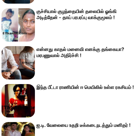
குச்சியால் குழந்தையின் தலையில் ஓங்கி
அடித்தேன் - தாய் பரபரப்பு வாக்குமூலம் !
என்னது காதல் மனைவி எனக்கு தங்கையா?
மரபணுவால் அதிர்ச்சி !
இந்த பீட்டா ராணியின் ஈ மெயிலில் உள்ள ரகசியம் !
ஐ.டி. வேலையை உதறி டீக்கடைநடத்தும் மனிதர் !