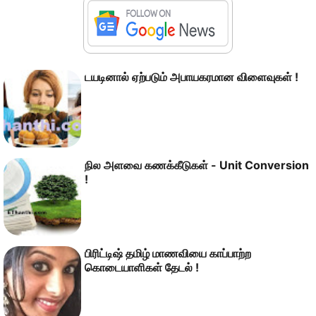
டயடினால் ஏற்படும் அபாயகரமான விளைவுகள் !
நில அளவை கணக்கீடுகள் - Unit Conversion
!
பிரிட்டிஷ் தமிழ் மாணவியை காப்பாற்ற
கொடையாளிகள் தேடல் !