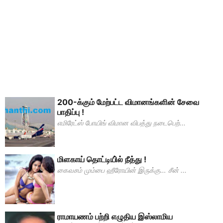
200-க்கும் மேற்பட்ட விமானங்களின் சேவை
பாதிப்பு !
எமிரேட்ஸ் போயிங் விமான விபத்து நடைபெற்...
மிளகாய் தொட்டியி்ல் நீத்து !
கைவசம் மும்பை ஹீரோயின் இருக்கு… சீன் ...
ராமாயணம் பற்றி எழுதிய இஸ்லாமிய