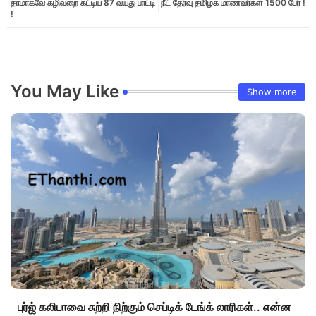
தாமாகவே கழிவறை கட்டிய 87 வயது பாட்டி
நீட் தேர்வு தமிழக மாணவர்கள் 1500 பேர் !
!
You May Like
Show more
புர்ஜ் கலிபாவை சுற்றி நிற்கும் செப்டிக் டேங்க் லாரிகள்.. என்ன