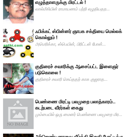
எழுத்தாளருக்கு மிரட்டல் !
வால்மீகியின் ராமாயணம் பற்றி எழுதியதற...
ஃபிக்கட் ஸ்பின்னர் ஞாபக சக்தியை மெல்லக்
கொல்லும் !
அமெரிக்கா, ஸ்பெயின், பிரிட்டன் போன்...
குதிரைச் சவாரிக்கு ஆசைப்பட்ட இளைஞர்
படுகொலை !
குதிரைச் சவாரி செய்ததற் காக குஜராத...
பெண்ணை மிரட்டி பலமுறை பலாத்காரம்..
கடற்படை வீரர்கள் கைது
மும்பையில் ஒரு மைனர் பெண்ணை பலமுறை மிர...
அர்ஜெண்டினாவை வீழ்த்தி இறுதி போட்டிக்கு