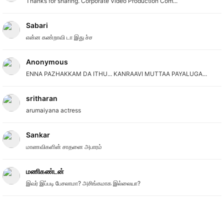
Thanks for sharing. Corporate Video Production Com...
Sabari
என்ன கண்றாவி டா இது ச்ச
Anonymous
ENNA PAZHAKKAM DA ITHU... KANRAAVI MUTTAA PAYALUGA...
sritharan
arumaiyana actress
Sankar
மாணவிகளின் சாதனை அபாரம்
மணிகண்டன்
இவர் இப்படி பேசலாமா? அசிங்கமாக இல்லையா?