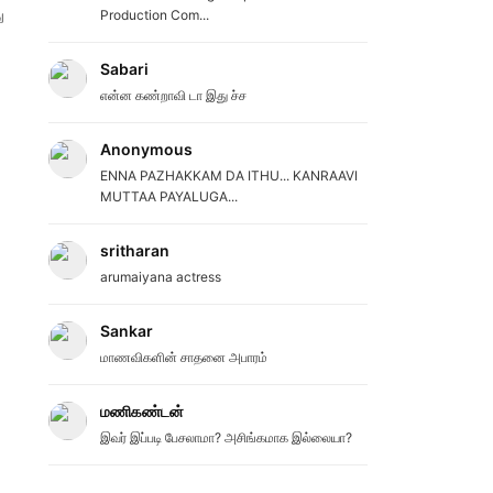
ு
Production Com...
Sabari
என்ன கண்றாவி டா இது ச்ச
Anonymous
ENNA PAZHAKKAM DA ITHU... KANRAAVI
MUTTAA PAYALUGA...
sritharan
arumaiyana actress
Sankar
மாணவிகளின் சாதனை அபாரம்
மணிகண்டன்
இவர் இப்படி பேசலாமா? அசிங்கமாக இல்லையா?