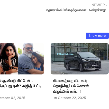
NEWER
மதுரையில் எய்ம்ஸ் மருத்துவமனை - செல்லூர் ராஜு !
Show more
் குடியேறி விட்டேன்..
விமானத்தை விட உயர்
ருப்பது ஏன்? அஜித் பேட்டி
தொழில்நுட்பம் கொண்ட
விஜய்யின் கார்.. !
ember 02, 2025
October 22, 2025