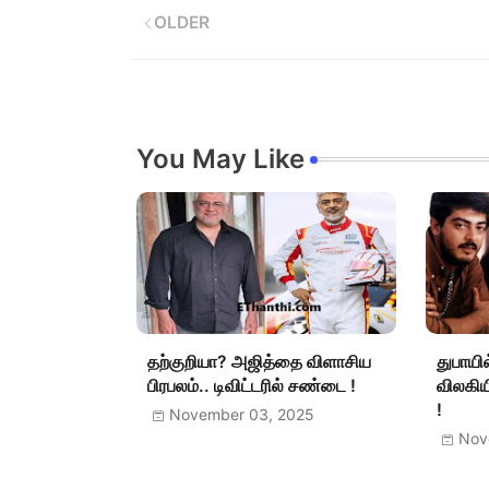
OLDER
You May Like
தற்குறியா? அஜித்தை விளாசிய
துபாயில
பிரபலம்.. டிவிட்டரில் சண்டை !
விலகியி
!
November 03, 2025
Nov