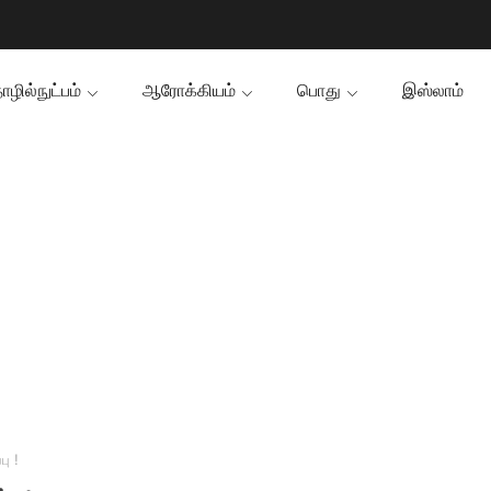
ழில்நுட்பம்
ஆரோக்கியம்
பொது
இஸ்லாம்
பு !