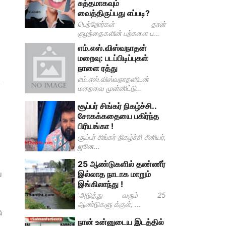
சுத்தமாகவும்
வைத்திருப்பது எப்படி?
பெற்றோர்கள் தான்
குழந்தைகளின் பற்களை ப...
எம்.எஸ்.விஸ்வநாதன்
மறைவு: படப்பிடிப்புகள்
நாளை ரத்து
எம்.எஸ்.விஸ்வநாதனிடன்
ை
மறைவை முன்னிட்டு...
சூப்பர் சிங்கர் நிகழ்ச்சி..
சோகக்கதையை பகிர்ந்த
பிரியங்கா !
சூப்பர் சிங்கர் நிகழ்ச்சி சீனியர்,
ஜூன...
25 ஆண்டுகளில் தண்ணீர்
ு
இல்லாத நாடாக மாறும்
இங்கிலாந்து !
'அடுத்து வரும் 25
ஆண்டுகளு க்குள், ...
ு
நான் உன்னுடைய இடத்தில்