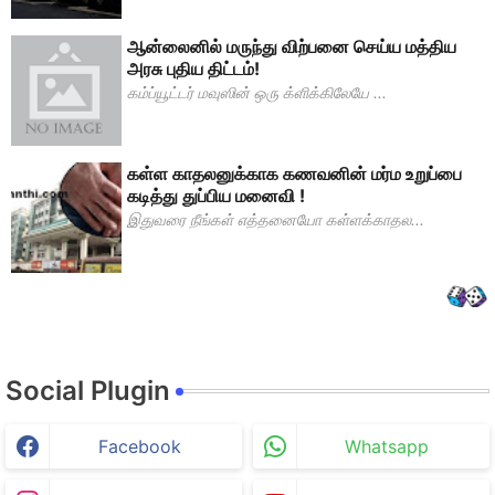
ஆன்லைனில் மருந்து விற்பனை செய்ய மத்திய
அரசு புதிய திட்டம்!
கம்ப்யூட்டர் மவுஸின் ஒரு க்ளிக்கிலேயே ...
கள்ள காதலனுக்காக கணவனின் மர்ம உறுப்பை
கடித்து துப்பிய மனைவி !
இதுவரை நீங்கள் எத்தனையோ கள்ளக்காதல...
Social Plugin
Facebook
Whatsapp