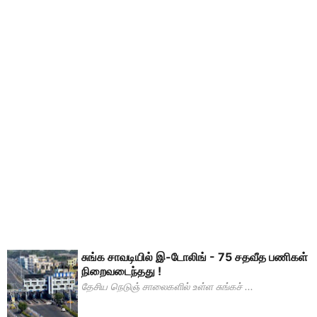
சுங்க சாவடியில் இ-டோலிங் - 75 சதவீத பணிகள்
நிறைவடைந்தது !
தேசிய நெடுஞ் சாலைகளில் உள்ள சுங்கச் ...