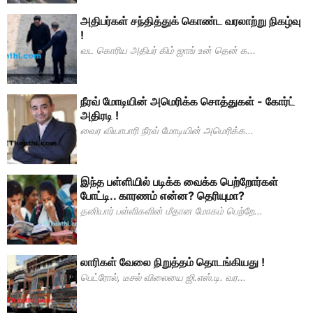
அதிபர்கள் சந்தித்துக் கொண்ட வரலாற்று நிகழ்வு
!
வட கொரிய அதிபர் கிம் ஜாங் உன் தென் க...
நீரவ் மோடியின் அமெரிக்க சொத்துகள் - கோர்ட்
அதிரடி !
வைர வியாபாரி நீரவ் மோடியின் அமெரிக்க...
இந்த பள்ளியில் படிக்க வைக்க பெற்றோர்கள்
போட்டி.. காரணம் என்ன? தெரியுமா?
தனியார் பள்ளிகளின் மீதான மோகம் பெற்றே...
லாரிகள் வேலை நிறுத்தம் தொடங்கியது !
பெட்ரோல், டீசல் விலையை ஜி.எஸ்.டி. வர...