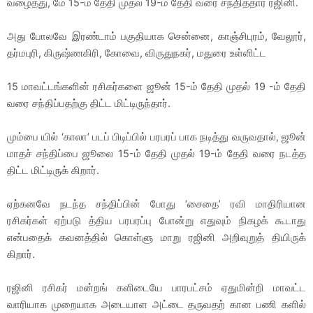
வழைத்து, மே 15-ம் தேதி முதல் 19-ம் தேதி வரை சந்தித்தார் ரஜினி.
அது போலவே இரண்டாம் பகுதியாக சென்னை, காஞ்சிபுரம், வேலூர்,
தர்மபுரி, கிருஷ்ணகிரி, கோவை, விருதுநகர், மதுரை உள்ளிட்ட
15 மாவட்டங்களின் ரசிகர்களை ஜூன் 15-ம் தேதி முதல் 19 -ம் தேதி
வரை சந்திப்பதற்கு திட்ட மிட்டிருந்தார்.
மும்பை யில் ‘காலா’ படப் பிடிப்பில் பரபரப் பாக நடித்து வருவதால், ஜூன்
மாதச் சந்திப்பை ஜூலை 15-ம் தேதி முதல் 19-ம் தேதி வரை நடத்த
திட்ட மிட்டிருக் கிறார்.
ஏற்கனவே நடந்த சந்திப்பின் போது ‘சைதை’ ரவி மாதிரியான
ரசிகர்கள் ஏற்படு த்திய பரபரப்பு போன்று எதுவும் நிகழக் கூடாது
என்பதைக் கவனத்தில் கொள்ளு மாறு ரஜினி அறிவுறுத் தியிருக்
கிறார்.
ரஜினி ரசிகர் மன்றங் களிடையே பாரபட்சம் ஏதுமின்றி மாவட்ட
வாரியாக முறையாக அடையாள அட்டை தருவதற் கான பணி களில்