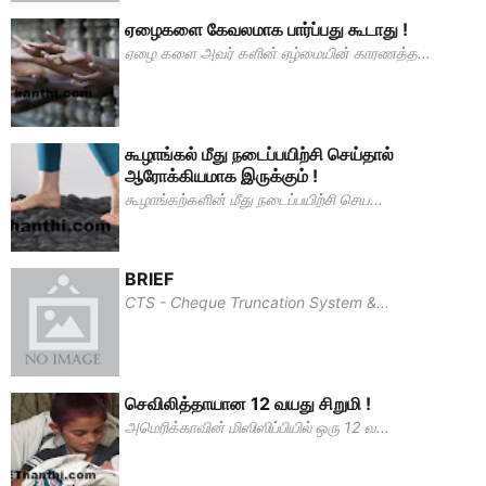
ஏழைகளை கேவலமாக பார்ப்பது கூடாது !
ஏழை களை அவர் களின் ஏழ்மையின் காரணத்த...
கூழாங்கல் மீது நடைப்பயிற்சி செய்தால்
ஆரோக்கியமாக இருக்கும் !
கூழாங்கற்களின் மீது நடைப்பயிற்சி செய...
BRIEF
CTS - Cheque Truncation System &...
செவிலித்தாயான 12 வயது சிறுமி !
அமெரிக்காவின் மிஸிஸிப்பியில் ஒரு 12 வ...