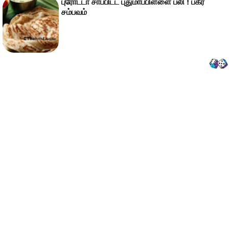
புரோட்டா சாப்பிட்ட புதுமாப்பிள்ளை பலி ! பகீர்
சம்பவம்