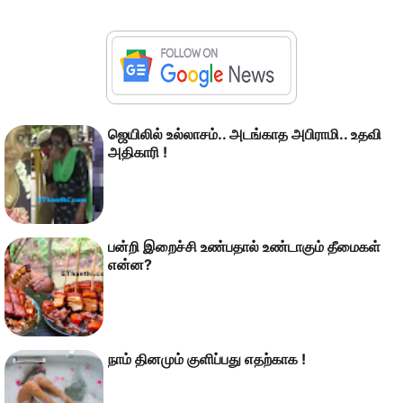
ஜெயிலில் உல்லாசம்.. அடங்காத அபிராமி.. உதவி
அதிகாரி !
பன்றி இறைச்சி உண்பதால் உண்டாகும் தீமைகள்
என்ன?
நாம் தினமும் குளிப்பது எதற்காக !