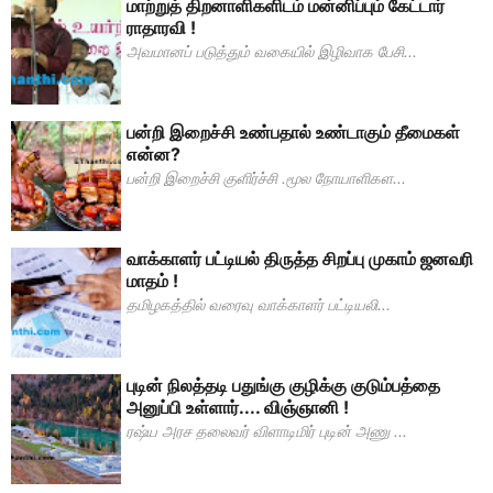
மாற்றுத் திறனாளிகளிடம் மன்னிப்பும் கேட்டார்
ராதாரவி !
அவமானப் படுத்தும் வகையில் இழிவாக பேசி...
பன்றி இறைச்சி உண்பதால் உண்டாகும் தீமைகள்
என்ன?
பன்றி இறைச்சி குளிர்ச்சி .மூல நோயாளிகள...
வாக்காளர் பட்டியல் திருத்த சிறப்பு முகாம் ஜனவரி
மாதம் !
தமிழகத்தில் வரைவு வாக்காளர் பட்டியலி...
புடின் நிலத்தடி பதுங்கு குழிக்கு குடும்பத்தை
அனுப்பி உள்ளார்.... விஞ்ஞானி !
ரஷ்ய அரச தலைவர் விளாடிமிர் புடின் அணு ...