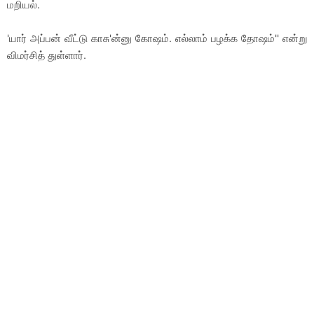
மறியல்.
'யார் அப்பன் வீட்டு காசு'ன்னு கோஷம். எல்லாம் பழக்க தோஷம்'' என்று
விமர்சித் துள்ளார்.