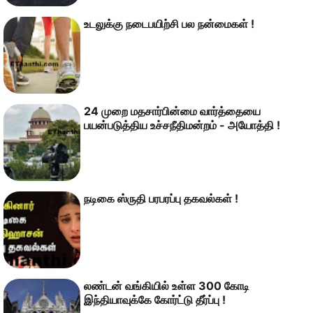
உடலுக்கு நடைபயிற்சி பல நன்மைகள் !
24 முறை மதசார்பின்மை வார்த்தையை
பயன்படுத்திய உச்சநீதிமன்றம் - அயோத்தி !
நடிகை ஸ்ருதி பரபரப்பு தகவல்கள் !
லண்டன் வங்கியில் உள்ள 300 கோடி
இந்தியாவுக்கே கோர்ட்டு தீர்ப்பு !