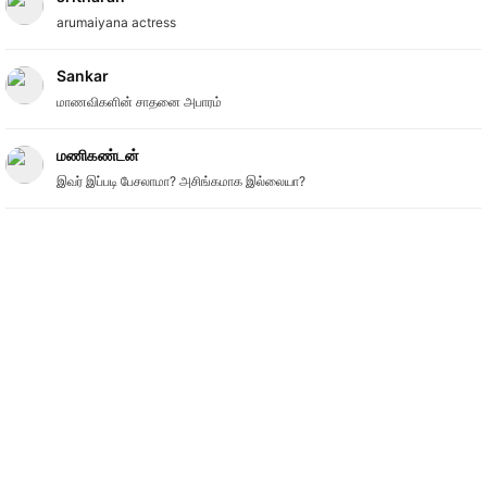
arumaiyana actress
Sankar
மாணவிகளின் சாதனை அபாரம்
மணிகண்டன்
இவர் இப்படி பேசலாமா? அசிங்கமாக இல்லையா?