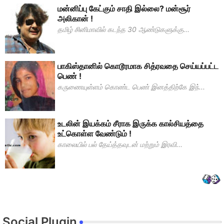
மன்னிப்பு கேட்கும் சாதி இல்லை? மன்சூர்
அலிகான் !
தமிழ் சினிமாவில் கடந்த 30 ஆண்டுகளுக்கு...
பாகிஸ்தானில் கொடூரமாக சித்ரவதை செய்யப்பட்ட
பெண் !
கருணையுள்ளம் கொண்ட பெண் இனத்திற்கே இந்...
உடலின் இயக்கம் சீராக இருக்க கால்சியத்தை
உட்கொள்ள வேண்டும் !
காலையில் பல் தேய்த்தவுடன் மற்றும் இரவி...
Social Plugin