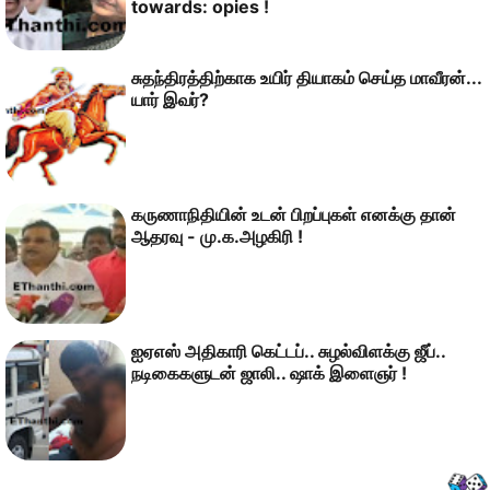
towards: opies !
சுதந்திரத்திற்காக உயிர் தியாகம் செய்த மாவீரன்...
யார் இவர்?
கருணாநிதியின் உடன் பிறப்புகள் எனக்கு தான்
ஆதரவு - மு.க.அழகிரி !
ஐஏஎஸ் அதிகாரி கெட்டப்.. சுழல்விளக்கு ஜீப்..
நடிகைகளுடன் ஜாலி.. ஷாக் இளைஞர் !