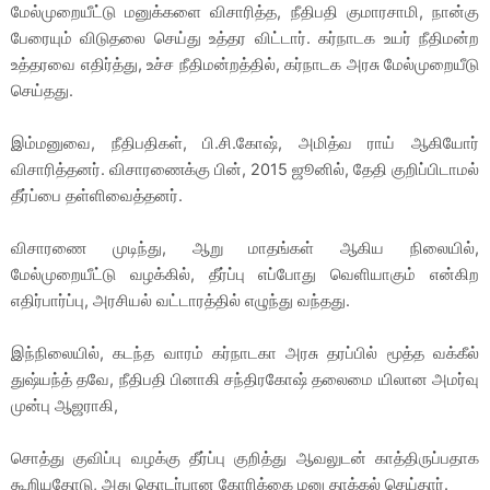
மேல்முறையீட்டு மனுக்களை விசாரித்த, நீதிபதி குமாரசாமி, நான்கு
பேரையும் விடுதலை செய்து உத்தர விட்டார். கர்நாடக உயர் நீதிமன்ற
உத்தரவை எதிர்த்து, உச்ச நீதிமன்றத்தில், கர்நாடக அரசு மேல்முறையீடு
செய்தது.
இம்மனுவை, நீதிபதிகள், பி.சி.கோஷ், அமித்வ ராய் ஆகியோர்
விசாரித்தனர். விசாரணைக்கு பின், 2015 ஜூனில், தேதி குறிப்பிடாமல்
தீர்ப்பை தள்ளிவைத்தனர்.
விசாரணை முடிந்து, ஆறு மாதங்கள் ஆகிய நிலையில்,
மேல்முறையீட்டு வழக்கில், தீர்ப்பு எப்போது வெளியாகும் என்கிற
எதிர்பார்ப்பு, அரசியல் வட்டாரத்தில் எழுந்து வந்தது.
இந்நிலையில், கடந்த வாரம் கர்நாடகா அரசு தரப்பில் மூத்த வக்கீல்
துஷ்யந்த் தவே, நீதிபதி பினாகி சந்திரகோஷ் தலைமை யிலான அமர்வு
முன்பு ஆஜராகி,
சொத்து குவிப்பு வழக்கு தீர்ப்பு குறித்து ஆவலுடன் காத்திருப்பதாக
கூறியதோடு, அது தொடர்பான கோரிக்கை மனு தாக்கல் செய்தார்.