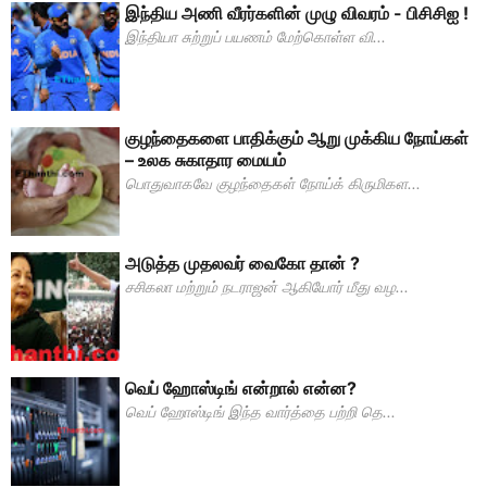
இந்திய அணி வீரர்களின் முழு விவரம் - பிசிசிஐ !
இந்தியா சுற்றுப் பயணம் மேற்கொள்ள வி...
குழந்தைகளை பாதிக்கும் ஆறு முக்கிய நோய்கள்
– உலக சுகாதார மையம்
பொதுவாகவே குழந்தைகள் நோய்க் கிருமிகள...
அடுத்த முதலவர் வைகோ தான் ?
சசிகலா மற்றும் நடராஜன் ஆகியோர் மீது வழ...
வெப் ஹோஸ்டிங் என்றால் என்ன?
வெப் ஹோஸ்டிங் இந்த வார்த்தை பற்றி தெ...