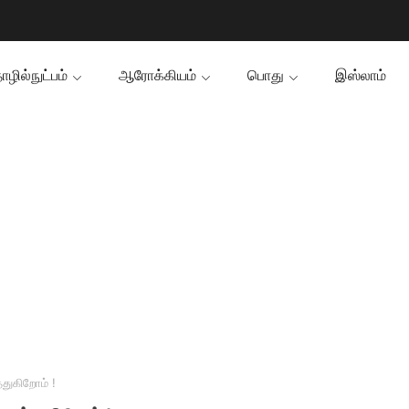
ழில்நுட்பம்
ஆரோக்கியம்
பொது
இஸ்லாம்
துகிறோம் !