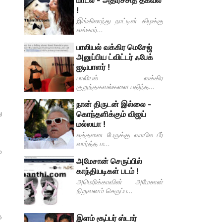
மாடல் - அதிர்ச்சித் தகவல்
!
இங்கிலாந்து நாட்டின் கிழக்கு
எஸ்கார்...
பாலியல் வக்கிர மெசேஜ்
அனுப்பிய ட்விட்டர் ஃபேக்
ஐடியாளர் !
பாலியல் வக்கிர
குறுந்தகவல்களை பதிந்த...
நான் திருடன் இல்லை -
ு
கொந்தளிக்கும் விஜய்
மல்லயா !
எத்தனை பேருக்கு வாயில பீர்
வார்த்த ம...
்
அமேசான் செருப்பில்
காந்தியடிகள் படம் !
அமெரிக்காவின் அமேசான்
நிறுவனம் செருப்ப...
த
இளம் சூப்பர் ஸ்டார்