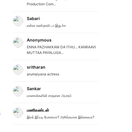
Production Com...
Sabari
என்ன கண்றாவி டா இது ச்ச
Anonymous
ENNA PAZHAKKAM DA ITHU... KANRAAVI
MUTTAA PAYALUGA...
sritharan
arumaiyana actress
Sankar
மாணவிகளின் சாதனை அபாரம்
மணிகண்டன்
்
இவர் இப்படி பேசலாமா? அசிங்கமாக இல்லையா?