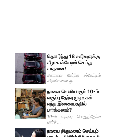
தொடர்ந்து 18 கார்களுக்கு
கீழாக ஸ்கேடிங் செய்து
சாதனை!
சீனாவை சேர்ந்த ஸ்கேட்டிங்
வீராங்கனை ஒ...
நாளை வெளியாகும் 10-ம்
வகுப்பு தேர்வு முடிவுகள்
எந்த இணையததில்
பார்க்கலாம்?
10-ம் வகுப்பு பொதுத்தேர்வு
மார்ச் ...
நாயை திருமணம் செய்யும்