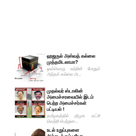
ஹஜருல் அஸ்வத் கல்லை
முத்தமிடலாமா?
ஒவ்வொரு சுற்றின் போதும்
அந்தக் கல்லை அ...
முதல்வர் ஸ்டாலின்
அமைச்சரவையில் இடம்
பெற்ற அமைச்சர்கள்
பட்டியல் !
தமிழகத்தில் திமுக கட்சி
வெற்றி பெற்றுள...
உடல் உறுப்புகளை