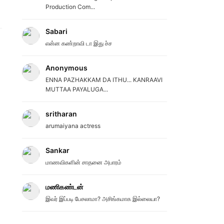
Production Com...
Sabari
என்ன கண்றாவி டா இது ச்ச
Anonymous
ENNA PAZHAKKAM DA ITHU... KANRAAVI
MUTTAA PAYALUGA...
sritharan
arumaiyana actress
Sankar
மாணவிகளின் சாதனை அபாரம்
மணிகண்டன்
இவர் இப்படி பேசலாமா? அசிங்கமாக இல்லையா?