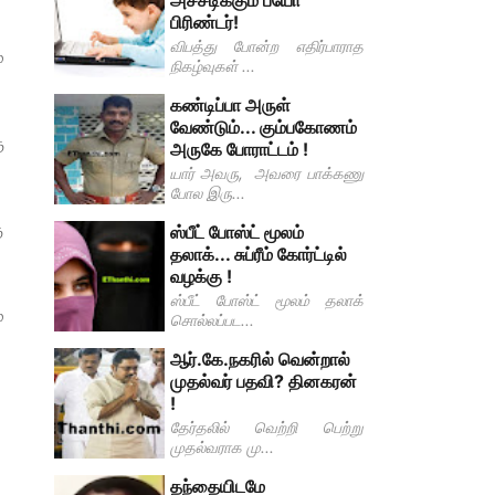
அச்சடிக்கும் பயோ
பிரிண்டர்!
விபத்து போன்ற எதிர்பாராத
்
நிகழ்வுகள் ...
கண்டிப்பா அருள்
வேண்டும்... கும்பகோணம்
ு
அருகே போராட்டம் !
யார் அவரு, அவரை பாக்கணு
போல இரு...
ு
ஸ்பீட் போஸ்ட் மூலம்
தலாக்... சுப்ரீம் கோர்ட்டில்
வழக்கு !
ஸ்பீட் போஸ்ட் மூலம் தலாக்
்
சொல்லப்பட...
ஆர்.கே.நகரில் வென்றால்
முதல்வர் பதவி? தினகரன்
!
தேர்தலில் வெற்றி பெற்று
முதல்வராக மு...
தந்தையிடமே