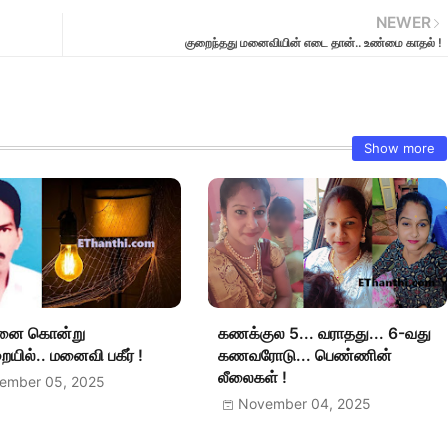
NEWER
குறைந்தது மனைவியின் எடை தான்.. உண்மை காதல் !
Show more
ை கொன்று
கணக்குல 5... வராதது... 6-வது
யில்.. மனைவி பகீர் !
கணவரோடு... பெண்ணின்
லீலைகள் !
ember 05, 2025
November 04, 2025