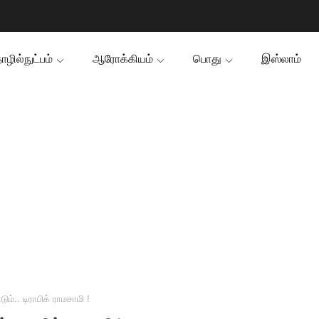
ழில்நுட்பம்
ஆரோக்கியம்
பொது
இஸ்லாம்
. டிராபிக் ராமசாமி !