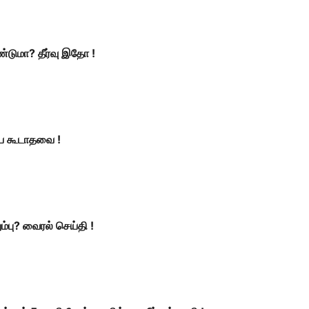
டுமா? தீர்வு இதோ !
்ய கூடாதவை !
பு? வைரல் செய்தி !