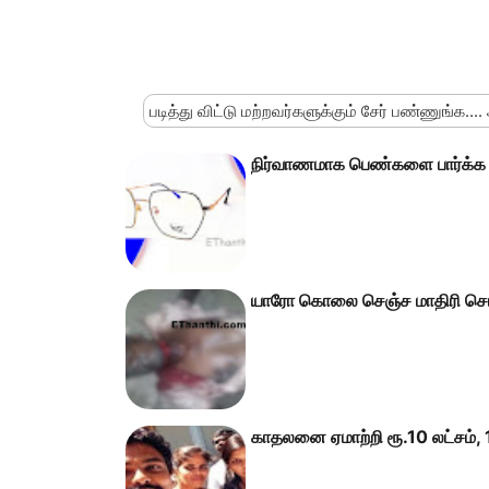
படித்து விட்டு மற்றவர்களுக்கும் சேர் பண்ணுங்க....
நிர்வாணமாக பெண்களை பார்க்க
யாரோ கொலை செஞ்ச மாதிரி செட்
காதலனை ஏமாற்றி ரூ.10 லட்சம், 