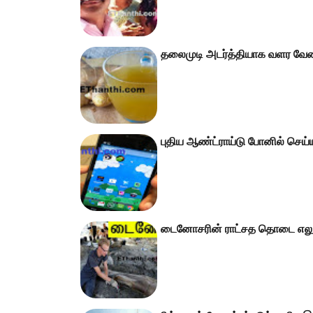
தலைமுடி அடர்த்தியாக வளர வேண்
புதிய ஆண்ட்ராய்டு போனில் செய
டைனோசரின் ராட்சத தொடை எலும்