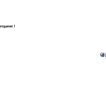
ி சாதனை !