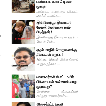
பண்டைய கால அடிமை
முறை !
பண்டைய காலத்தை விடவும்,
மாடர்ன் காலக்க...
இங்கிலாந்து இளவரசர்
மேகன் மெர்கலை கரம்
பிடித்தார் !
ு
இங்கிலாந்து இளவரசர் ஹாரி -
மேகன் மெர்...
குரல் மாதிரி சோதனைக்கு
,
தினகரன் மறுப்பு !
இரட்டை இலைச் சின்னத்தைப்
பெறுவதற்காக ...
மாணவர்கள் போட்ட உயிர்
பிச்சையால் என்னால் வாழ
முடியாது?
சென்னை பச்சையப்பன்
கல்லூரி மாணவர்கள் ப...
ஆசைப்பட்ட பதவி