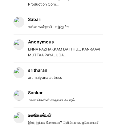
Production Com...
Sabari
என்ன கண்றாவி டா இது ச்ச
Anonymous
ENNA PAZHAKKAM DA ITHU... KANRAAVI
MUTTAA PAYALUGA...
sritharan
arumaiyana actress
Sankar
மாணவிகளின் சாதனை அபாரம்
மணிகண்டன்
இவர் இப்படி பேசலாமா? அசிங்கமாக இல்லையா?