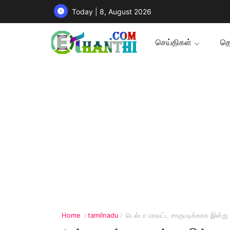
Today | 8, August 2026
செய்திகள்
தொ
Home
tamilnadu
டெல்டா மாவட்ட சாகுபடிக்காக இன்று த