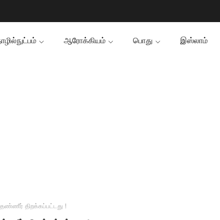
ழில்நுட்பம்
ஆரோக்கியம்
பொது
இஸ்லாம்
ண்ணீர் திறக்கப்பட்டது !