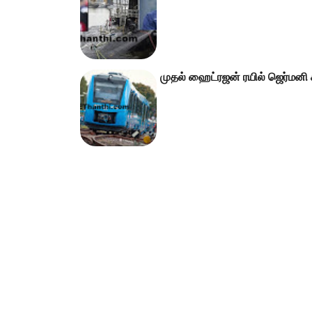
முதல் ஹைட்ரஜன் ரயில் ஜெர்மன