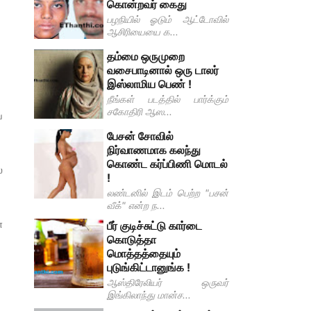
கொன்றவர் கைது
பழநியில் ஓடும் ஆட்டோவில்
ஆசிரியையை க...
தம்மை ஒருமுறை
வசைபாடினால் ஒரு டாலர்
இஸ்லாமிய பெண் !
நீங்கள் படத்தில் பார்க்கும்
சகோதிரி ஆஸ...
வ
பேசன் சோவில்
நிர்வாணமாக கலந்து
கொண்ட கர்ப்பிணி மொடல்
்
!
லண்டனில் இடம் பெற்ற "பசன்
வீக்" என்ற ந...
ள
பீர் குடிச்சுட்டு கார்டை
கொடுத்தா
மொத்தத்தையும்
புடுங்கிட்டானுங்க !
ஆஸ்திரேலியர் ஒருவர்
இங்கிலாந்து மான்ச...