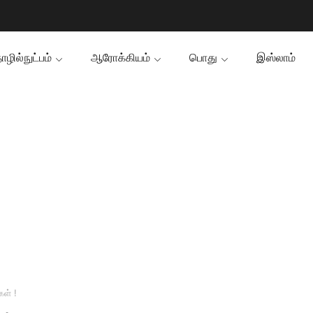
ழில்நுட்பம்
ஆரோக்கியம்
பொது
இஸ்லாம்
கள் !