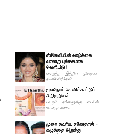
ஸ்ரீதேவியின் வாழ்க்கை
வரலாறு புத்தகமாக
வெளியீடு !
மறைந்த இந்திய திரைப்பட
நடிகர் ஸ்ரீதேவி...
மூலநோய் வெளிக்காட்டும்
அறிகுறிகள் !
்
பலரும் தங்களுக்கு பைல்ஸ்
உள்ளது என்ற...
முறை தவறிய சகோதரன் -
கழுத்தை அறுத்து