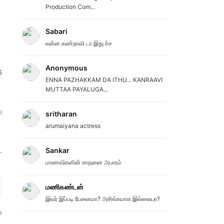
Production Com...
Sabari
என்ன கண்றாவி டா இது ச்ச
Anonymous
6
ENNA PAZHAKKAM DA ITHU... KANRAAVI
MUTTAA PAYALUGA...
்
sritharan
arumaiyana actress
.
Sankar
மாணவிகளின் சாதனை அபாரம்
மணிகண்டன்
இவர் இப்படி பேசலாமா? அசிங்கமாக இல்லையா?
்