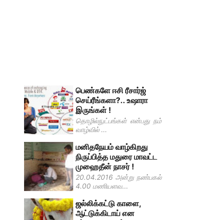
பெண்களே ஈசி ரீசார்ஜ்
செய்ரீங்களா?.. உஷாரா
இருங்கள் !
தொழில்நுட்பங்கள் என்பது நம்
வாழ்வில் ...
மனிதநேயம் வாழ்கிறது
நிருப்பித்த மதுரை மாவட்ட
முஹைதீன் நாசர் !
20.04.2016 அன்று நண்பகல்
4.00 மணியளவ...
ஜல்லிக்கட்டு காளை,
ஆட்டுக்கிடாய் என