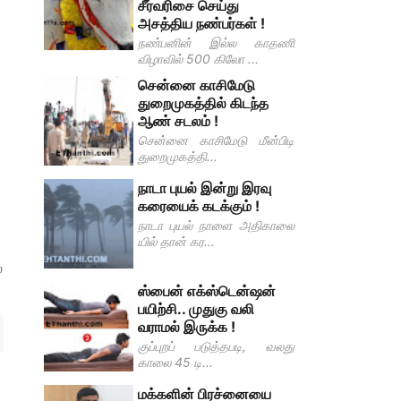
சீர்வரிசை செய்து
அசத்திய நண்பர்கள் !
நண்பனின் இல்ல காதணி
விழாவில் 500 கிலோ ...
சென்னை காசிமேடு
துறைமுகத்தில் கிடந்த
ஆண் சடலம் !
சென்னை காசிமேடு மீன்பிடி
துறைமுகத்தி...
நாடா புயல் இன்று இரவு
கரையைக் கடக்கும் !
நாடா புயல் நாளை அதிகாலை
யில் தான் கர...
்
ஸ்பைன் எக்ஸ்டென்ஷன்
பயிற்சி.. முதுகு வலி
வராமல் இருக்க !
குப்புறப் படுத்தபடி, வலது
காலை 45 டி...
மக்களின் பிரச்னையை