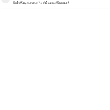
இவர் இப்படி பேசலாமா? அசிங்கமாக இல்லையா?