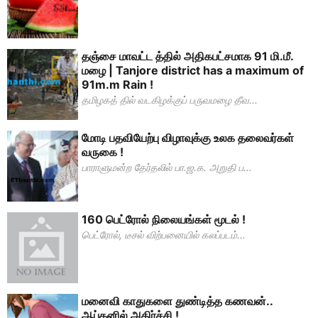
தஞ்சை மாவட்ட த்தில் அதிகபட்சமாக 91 மி.மீ.
மழை | Tanjore district has a maximum of
91m.m Rain !
தமிழகத் தில் வடகிழக்குப் பருவமழை தீவ...
மோடி பதவியேற்பு விழாவுக்கு உலக தலைவர்கள்
வருகை !
பாராளுமன்ற தேர்தலில் பா.ஜ.க. அறுதி ப...
160 பெட்ரோல் நிலையங்கள் மூடல் !
பெட்ரோல், டீசல் விற்பனையில் கலப்படம்...
மனைவி காதுகளை துண்டித்த கணவன்..
ஆப்கனில் அதிர்ச்சி !