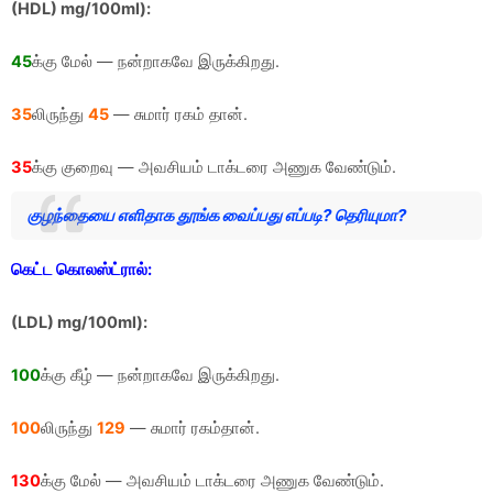
(HDL) mg/100ml):
45
க்கு மேல் — நன்றாகவே இருக்கிறது.
35
லிருந்து
45
— சுமார் ரகம் தான்.
35
க்கு குறைவு — அவசியம் டாக்டரை அணுக வேண்டும்.
குழந்தையை எளிதாக தூங்க வைப்பது எப்படி? தெரியுமா?
கெட்ட கொலஸ்ட்ரால்:
(LDL) mg/100ml):
100
க்கு கீழ் — நன்றாகவே இருக்கிறது.
100
லிருந்து
129
— சுமார் ரகம்தான்.
130
க்கு மேல் — அவசியம் டாக்டரை அணுக வேண்டும்.