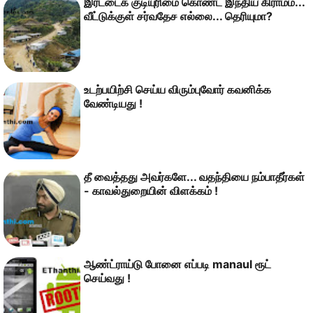
இரட்டைக் குடியுரிமை கொண்ட இந்திய கிராமம்...
வீட்டுக்குள் சர்வதேச எல்லை... தெரியுமா?
உடற்பயிற்சி செய்ய‍ விரும்புவோர் கவனிக்க‍
வேண்டியது !
தீ வைத்தது அவர்களே... வதந்தியை நம்பாதீர்கள்
- காவல்துறையின் விளக்கம் !
ஆண்ட்ராய்டு போனை எப்படி manaul ரூட்
செய்வது !