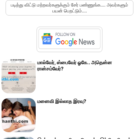
படித்து விட்டு மற்றவர்களுக்கும் சேர் பண்ணுங்க.... அவர்களும்
பயன் பெறட்டும்....
மால்வேர், ஸ்பைவேர் ஓகே.. அதென்ன
ரான்சம்வேர்?
மனைவி இல்லாத இரவு?