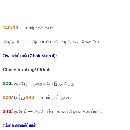
140/90
— சுமார் ரகம் தான்.
அதற்கு மேல் — அவசியம் டாக்டரை அணுக வேண்டும்.
கொலஸ்ட்ரால் (Cholesterol):
Cholesterol mg/100ml:
200
க்கு கீழே —நன்றாகவே இருக்கிறது.
200
லிருந்து
240
— சுமார் ரகம் தான்.
240
க்கு மேல் — அவசியம் டாக்டரை அணுக வேண்டும்.
நல்ல கொலஸ்ட்ரால்: