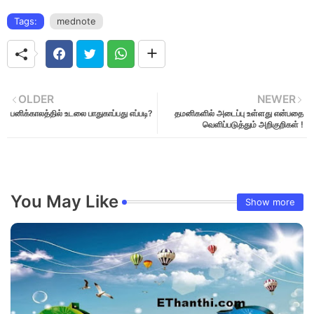
Tags:
mednote
OLDER
NEWER
பனிக்காலத்தில் உடலை பாதுகாப்பது எப்படி?
தமனிகளில் அடைப்பு உள்ளது என்பதை
வெளிப்படுத்தும் அறிகுறிகள் !
You May Like
Show more