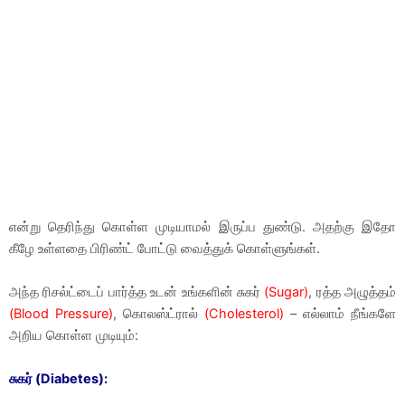
என்று தெரிந்து கொள்ள முடியாமல் இருப்ப துண்டு. அதற்கு இதோ
கீழே உள்ளதை பிரிண்ட் போட்டு வைத்துக் கொள்ளுங்கள்.
அந்த ரிசல்ட்டைப் பார்த்த உடன் உங்களின் சுகர்
(Sugar)
, ரத்த அழுத்தம்
(Blood Pressure)
, கொலஸ்ட்ரால்
(Cholesterol)
– எல்லாம் நீங்களே
அறிய கொள்ள முடியும்:
சுகர் (Diabetes):