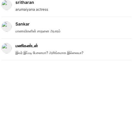
sritharan
arumaiyana actress
Sankar
மாணவிகளின் சாதனை அபாரம்
மணிகண்டன்
இவர் இப்படி பேசலாமா? அசிங்கமாக இல்லையா?