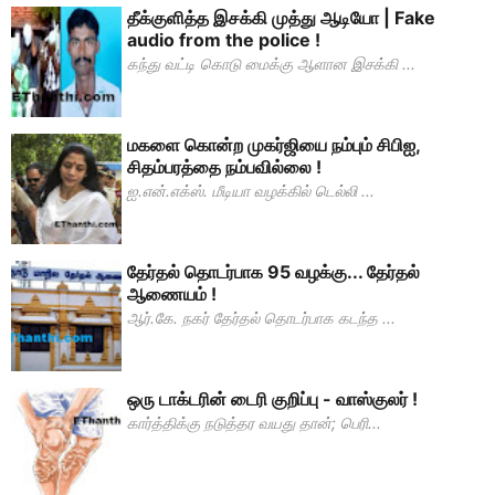
தீக்குளித்த இசக்கி முத்து ஆடியோ | Fake
audio from the police !
கந்து வட்டி கொடு மைக்கு ஆளான இசக்கி ...
மகளை கொன்ற முகர்ஜியை நம்பும் சிபிஐ,
சிதம்பரத்தை நம்பவில்லை !
ஐ.என்.எக்ஸ். மீடியா வழக்கில் டெல்லி ...
தேர்தல் தொடர்பாக 95 வழக்கு... தேர்தல்
ஆணையம் !
ஆர்.கே. நகர் தேர்தல் தொடர்பாக கடந்த ...
ஒரு டாக்டரின் டைரி குறிப்பு - வாஸ்குலர் !
கார்த்திக்கு நடுத்தர வயது தான்; பெரி...