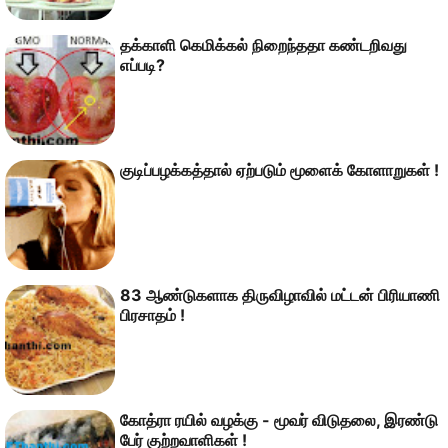
தக்காளி கெமிக்கல் நிறைந்ததா கண்டறிவது
எப்படி?
குடிப்பழக்கத்தால் ஏற்படும் மூளைக் கோளாறுகள் !
83 ஆண்டுகளாக திருவிழாவில் மட்டன் பிரியாணி
பிரசாதம் !
கோத்ரா ரயில் வழக்கு - மூவர் விடுதலை, இரண்டு
பேர் குற்றவாளிகள் !