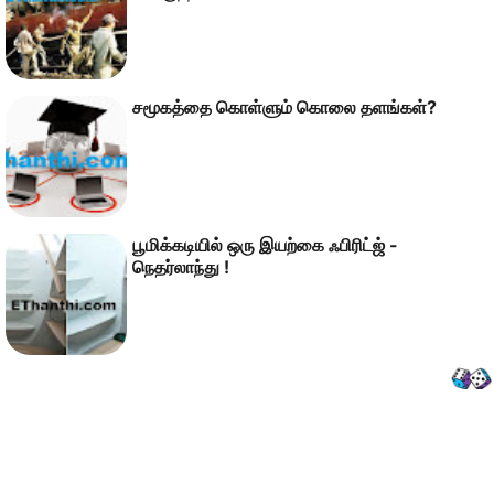
சமூகத்தை கொள்ளும் கொலை தளங்கள்?
பூமிக்கடியில் ஒரு இயற்கை ஃபிரிட்ஜ் -
நெதர்லாந்து !