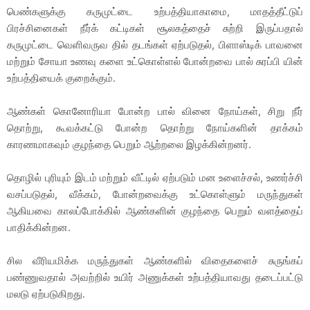
பெண்களுக்கு கருமுட்டை உற்பத்தியாகாமை, மாதத்தீட்டுப்
பிரச்சினைகள் நீர்க் கட்டிகள் சூலகத்தைச் சுற்றி இருப்பதால்
கருமுட்டை வெளிவருவ தில் தடங்கள் ஏற்படுதல், பிளாஸ்டிக் பாவனை
மற்றும் சோயா உணவு களை உட்கொள்ளல் போன்றவை பால் சுரப்பி யின்
உற்பத்தியைக் குறைக்கும்.
ஆண்கள் கொனோரியா போன்ற பால் வினை நோய்கள், சிறு நீர்
தொற்று, கூவக்கட்டு போன்ற தொற்று நோய்களின் தாக்கம்
காரணமாகவும் குழந்தை பெறும் ஆற்றலை இழக்கின்றனர்.
தொழில் புரியும் இடம் மற்றும் வீட்டில் ஏற்படும் மன உளைச்சல், உணர்ச்சி
வசப்படுதல், வீக்கம், போன்றவைக்கு உட்கொள்ளும் மருந்துகள்
ஆகியவை காலப்போக்கில் ஆண்களின் குழந்தை பெறும் வளத்தைப்
பாதிக்கின்றன.
சில வீரியமிக்க மருந்துகள் ஆண்களில் விதைகளைச் சுருங்கப்
பண்ணுவதால் அவற்றில் உயிர் அணுக்கள் உற்பத்தியாவது தடைப்பட்டு
மலடு ஏற்படுகிறது.