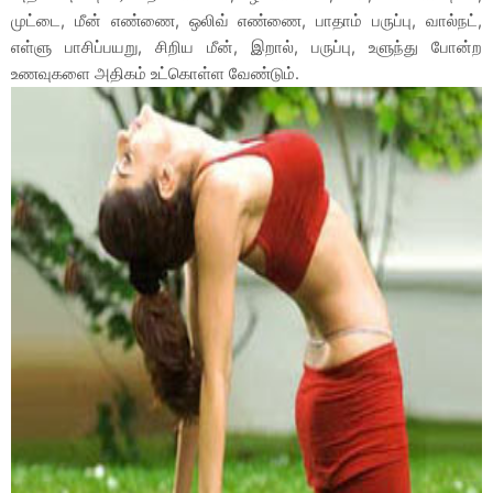
முட்டை, மீன் எண்ணை, ஒலிவ் எண்ணை, பாதாம் பருப்பு, வால்நட்,
எள்ளு பாசிப்பயறு, சிறிய மீன், இறால், பருப்பு, உளுந்து போன்ற
உணவுகளை அதிகம் உட்கொள்ள வேண்டும்.