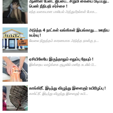
ஆணின் பேன்ட் ஜிப்பை.. சிறுமி கையை பிடிப்பது..
பெண் நீதிபதி சர்ச்சை !
எந்த வகையான பாலியல் அத்துமீறல்கள் போக...
அடுத்த 4 நாட்கள் வங்கிகள் இயங்காது... ஊதிய
உயர்வு !
வேலை நிறுத்தம் காரணமாக அடுத்த நான்கு ந...
ஏசியிலேயே இருந்தாலும் எலும்பு தேயும் !
இன்றைய வாழ்க்கை சூழலில் மனித உடலில் பி...
காங்கிரீட் இடிந்து விழுந்து இளைஞர் உயிரிழப்பு !
காங்ட்ரீட் இடிந்து விழுந்து இளைஞர் உயி...