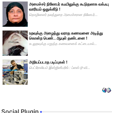
அமைச்சர் நிலோபர் கஃபிலுக்கு கூடுதலாக வக்ஃபு
வாரியம் ஒதுக்கீடு !
தொழிலாளர் நலத்துறை அமைச்சரான நிலோபர்...
உறவுக்கு அழைத்து வராத கணவனை அடித்து
கொன்ற பெண்.. ஆயுள் தண்டனை !
உடலுறவுக்கு மறுத்த கணவனைக் கட்டையால்...
அறியப்படாத படிப்புகள் !
பெட்ரோலியம் இன்ஜினீயரிங் : ப்ளஸ் டூ-வி...
Social Plugin