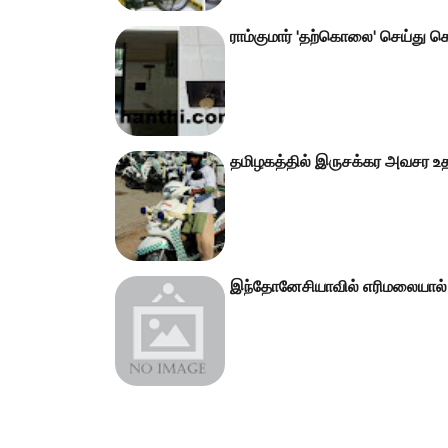
ராம்குமார் 'தற்கொலை' செய்து 
தமிழகத்தில் இருசக்கர அவசர உ
இந்தோனேசியாவில் எரிமலையால் வர