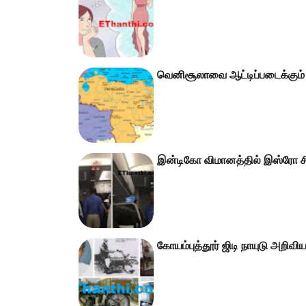
வெனிசூலாவை ஆட்டிப்படைக்கும் பண
இன்டிகோ விமானத்தில் இஸ்ரோ சிவ
கோயம்புத்தூர் ஜிடி நாயுடு அறிவி