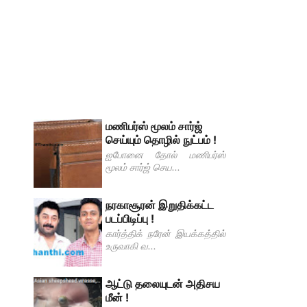
மணிபர்ஸ் மூலம் சார்ஜ்
செய்யும் தொழில் நுட்பம் !
ஐபோனை தோல் மணிபர்ஸ்
மூலம் சார்ஜ் செய...
நரகாசூரன் இறுதிக்கட்ட
படப்பிடிப்பு !
கார்த்திக் நரேன் இயக்கத்தில்
உருவாகி வ...
ஆட்டு தலையுடன் அதிசய
மீன் !