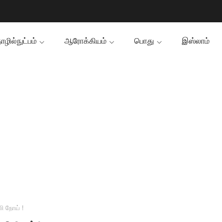
ழில்நுட்பம்
ஆரோக்கியம்
பொது
இஸ்லாம்
ி நோய் !