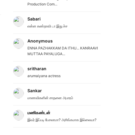
Production Com...
Sabari
என்ன கண்றாவி டா இது ச்ச
Anonymous
ENNA PAZHAKKAM DA ITHU... KANRAAVI
MUTTAA PAYALUGA...
sritharan
arumaiyana actress
Sankar
மாணவிகளின் சாதனை அபாரம்
மணிகண்டன்
இவர் இப்படி பேசலாமா? அசிங்கமாக இல்லையா?