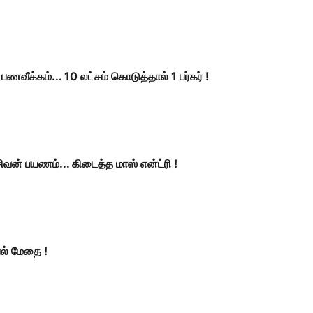
வீக்கம்... 10 லட்சம் கொடுத்தால் 1 பர்கர் !
ன் பயணம்... கிடைத்த மாஸ் என்ட்ரி !
யல் மேதை !