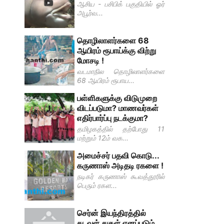
ஆசிய‌ - பசிபிக் பகுதியில் ஓர்
அபூர்வ...
தொழிலாளர்களை 68
ஆயிரம் ரூபாய்க்கு விற்று
மோசடி !
வடமாநில தொழிலாளர்களை
68 ஆயிரம் ரூபாய...
பள்ளிகளுக்கு விடுமுறை
விடப்படுமா? மாணவர்கள்
எதிர்பார்ப்பு நடக்குமா?
தமிழகத்தில் தற்போது 11
மற்றும் 12ம் வக...
அமைச்சர் பதவி கொடு...
கருணாஸ் அடிதடி ரகளை !
நடிகர் கருணாஸ் கூவத்தூரில்
பெரும் ரகள...
செர்ன் இயந்திரத்தில்
கடவுள் துகள் எனப்படும்