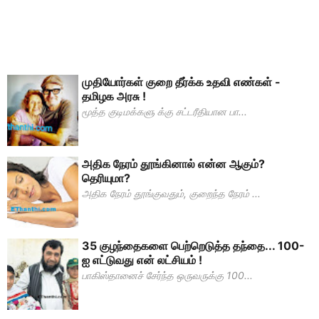
முதியோர்கள் குறை தீர்க்க உதவி எண்கள் -
தமிழக அரசு !
மூத்த குடிமக்களு க்கு சட்டரீதியான பா...
அதிக நேரம் தூங்கினால் என்ன ஆகும்?
தெரியுமா?
அதிக நேரம் தூங்குவதும், குறைந்த நேரம் ...
35 குழந்தைகளை பெற்றெடுத்த தந்தை... 100-
ஐ எட்டுவது என் லட்சியம் !
பாகிஸ்தானைச் சேர்ந்த ஒருவருக்கு 100...