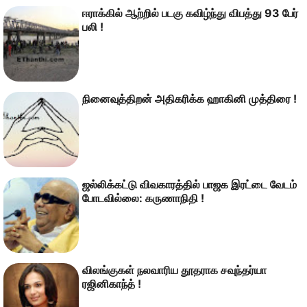
ஈராக்கில் ஆற்றில் படகு கவிழ்ந்து விபத்து 93 பேர்
பலி !
நினைவுத்திறன் அதிகரிக்க ஹாகினி முத்திரை !
ஜல்லிக்கட்டு விவகாரத்தில் பாஜக இரட்டை வேடம்
போடவில்லை: கருணாநிதி !
விலங்குகள் நலவாரிய தூதராக சவுந்தர்யா
ரஜினிகாந்த் !