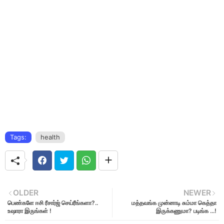
Tags:
health
OLDER
NEWER
பெண்களே ஈசி ரீசார்ஜ் செய்ரீங்களா?..
மத்தவங்க முன்னாடி சும்மா கெத்தா
உஷாரா இருங்கள் !
இருக்கணுமா? படிங்க ...!