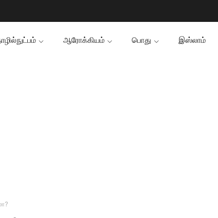
ழில்நுட்பம்
ஆரோக்கியம்
பொது
இஸ்லாம்
மா?