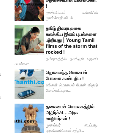
அதிர்ச்சியான உண்மைகள்
!
முஸ்லிம்கள் கல்வியில்
முன்னேறி விடக்...
தமிழ் திரையுலகை
கலக்கிய இளம் புயல்களை
பற்றியது | Young Tamil
films of the storm that
rocked !
தமிழகத்தில் தாக்கும் பருவப்
புயல்கள...
தொலைந்த மொபைல்
ு
போனை கண்டறிய !
உங்கள் மொபைல் போன் திருடு
போய்விட்டதா...
ு
தலைமைச் செயலகத்தில்
அதிர்ச்சி... அரசு
ஊழியர்கள் !
.
முதல்வர் எடப்பாடி
பழனிசாமியைச் சந்தி...