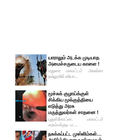
யாராலும் அடக்க முடியாத
அமைச்சருடைய காளை !
மதுரை மாவட்டம் அலங்கா
நல்லூரில் வியா...
மூச்சுக் குழாய்க்குள்
சிக்கிய மூக்குத்தியை
எடுத்து அரசு
மருத்துவர்கள் சாதனை !
புதுக்கோட்டை மாவட்டம்
கறம்பக்குடி பட...
நசுக்கப்பட்ட முஸ்லிம்கள்...