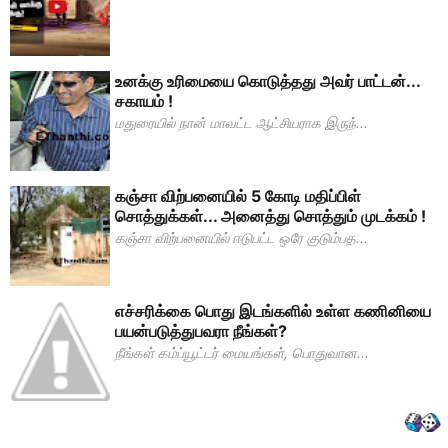
உனக்கு உரிமையை கொடுத்தது அவர் பாட்டன்...
சகாயம் !
மதுரையில் நான் மாவட்ட ஆட்சியராக இருந்...
கஞ்சா விற்பனையில் 5 கோடி மதிப்பிள்
சொத்துக்கள்... அனைத்து சொத்தும் முடக்கம் !
கஞ்சா விற்பனையில் ஈடுபட்ட ஒரே குடும்பத...
எச்சரிக்கை பொது இடங்களில் உள்ள கணினியை
பயன்படுத்துபவரா நீங்கள்?
நீங்கள் கம்ப்யூட்டர் மையங்கள், பொதுவான...