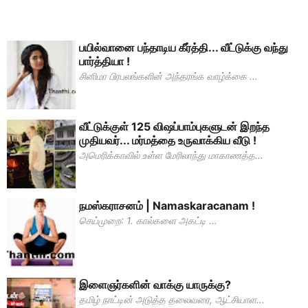
பயில்வானை பந்தாடிய கீர்த்தி... வீட்டுக்கு வந்து
பார்த்தியா !
சினிமா பிரபலங்களின் அந்தரங்க வாழ்க்கை ...
வீட்டுக்குள் 125 விஷப்பாம்புகளுடன் இறந்த
முதியவர்... மர்மத்தை உருவாக்கிய வீடு !
அமெரிக்காவில் உள்ள மேரிலாந்து மாகாணத்த...
நமஸ்கராசனம் | Namaskaracanam !
செய்முறை: 1. கால்களை அகட்டி ...
இளைஞர்களின் வாக்கு யாருக்கு?
தமிழ் நாட்டின் அடுத்த தலைவரை, ஆட்சியாள...