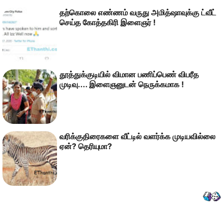
தற்கொலை எண்ணம் வருது அமித்ஷாவுக்கு ட்வீட்
செய்த கோத்தகிரி இளைஞர் !
தூத்துக்குடியில் விமான பணிப்பெண் விபரீத
முடிவு.... இளைஞனுடன் நெருக்கமாக !
வரிக்குதிரைகளை வீட்டில் வளர்க்க முடியவில்லை
ஏன்? தெரியுமா?