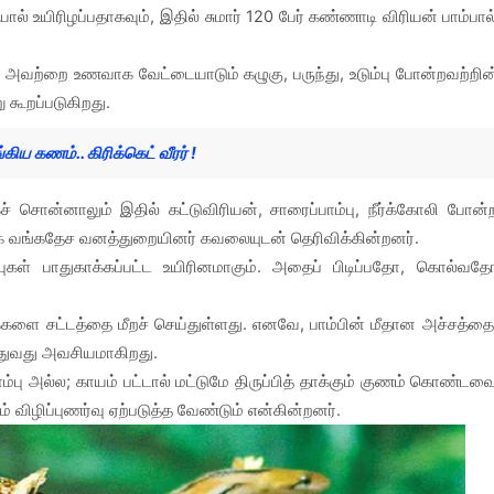
ால் உயிரிழப்பதாகவும், இதில் சுமார் 120 பேர் கண்ணாடி விரியன் பாம்பால
, அவற்றை உணவாக வேட்டையாடும் கழுகு, பருந்து, உடும்பு போன்றவற்றின
கூறப்படுகிறது.
 கணம்.. கிரிக்கெட் வீரர் !
சொன்னாலும் இதில் கட்டுவிரியன், சாரைப்பாம்பு, நீர்க்கோலி போன்
க வங்கதேச வனத்துறையினர் கவலையுடன் தெரிவிக்கின்றனர்.
்புகள் பாதுகாக்கப்பட்ட உயிரினமாகும். அதைப் பிடிப்பதோ, கொல்வத
மக்களை சட்டத்தை மீறச் செய்துள்ளது. எனவே, பாம்பின் மீதான அச்சத்தை
த்துவது அவசியமாகிறது.
 அல்ல; காயம் பட்டால் மட்டுமே திருப்பித் தாக்கும் குணம் கொண்டவ
் விழிப்புணர்வு ஏற்படுத்த வேண்டும் என்கின்றனர்.