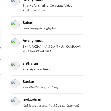
்
Thanks for sharing. Corporate Video
Production Com...
்
Sabari
என்ன கண்றாவி டா இது ச்ச
Anonymous
ENNA PAZHAKKAM DA ITHU... KANRAAVI
ற
MUTTAA PAYALUGA...
ோ
sritharan
arumaiyana actress
,
Sankar
ை
மாணவிகளின் சாதனை அபாரம்
மணிகண்டன்
இவர் இப்படி பேசலாமா? அசிங்கமாக இல்லையா?