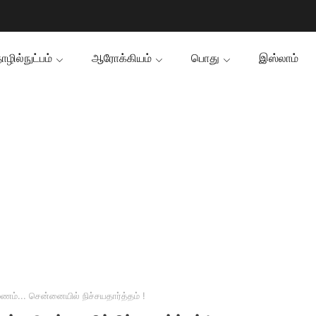
ழில்நுட்பம்
ஆரோக்கியம்
பொது
இஸ்லாம்
்... சென்னையில் நிச்சயதார்த்தம் !