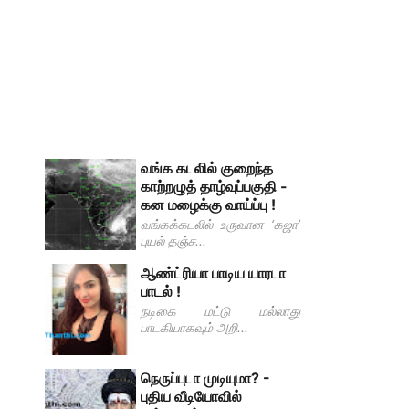
வங்க கடலில் குறைந்த
காற்றழுத் தாழ்வுப்பகுதி -
கன மழைக்கு வாய்ப்பு !
வங்கக்கடலில் உருவான ‘கஜா’
புயல் தஞ்ச...
ஆண்ட்ரியா பாடிய யாரடா
பாடல் !
நடிகை மட்டு மல்லாது
பாடகியாகவும் அறி...
நெருப்புடா முடியுமா? -
புதிய வீடியோவில்