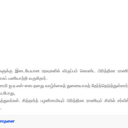
ுகளுக்கு இடையேயான உறவுகளில் விருப்பம் கொண்ட பிரித்திகா ராணி
ாகப் பணியாற்றி வருகிறார்.
னிசாமி ஐ.ஏ.எஸ்-ஸை தனது வாழ்க்கைத் துணையாகத் தேர்ந்தெடுத்துள்ளார்
சியபோது,
்கள். சித்தார்த் பழனிசாமியும் பிரித்திகா ராணியும் சிவில் சர்வீஸ
க.
ு சோதனை