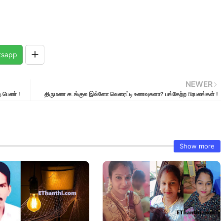
tsapp
NEWER
த பெண் !
திருமண சடங்குல இவ்ளோ வெரைட்டி உணவுகளா? பங்கேற்ற பிரபலங்கள் !
Show more