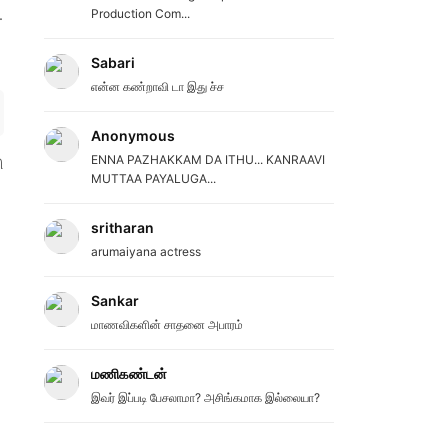
.
Production Com...
Sabari
என்ன கண்றாவி டா இது ச்ச
Anonymous
ENNA PAZHAKKAM DA ITHU... KANRAAVI
ி
MUTTAA PAYALUGA...
sritharan
arumaiyana actress
Sankar
மாணவிகளின் சாதனை அபாரம்
மணிகண்டன்
இவர் இப்படி பேசலாமா? அசிங்கமாக இல்லையா?