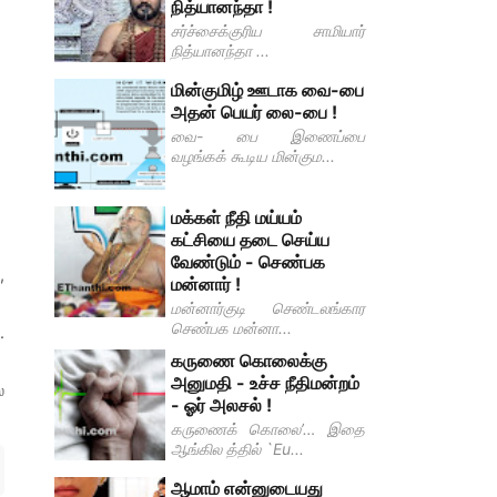
நித்யானந்தா !
சர்ச்சைக்குரிய சாமியார்
நித்யானந்தா ...
மின்குமிழ் ஊடாக வை-பை
அதன் பெயர் லை-பை !
வை- பை இணைப்பை
வழங்கக் கூடிய மின்கும...
மக்கள் நீதி மய்யம்
கட்சியை தடை செய்ய
வேண்டும் - செண்பக
,
மன்னார் !
மன்னார்குடி செண்டலங்கார
செண்பக மன்னா...
.
கருணை கொலைக்கு
அனுமதி - உச்ச நீதிமன்றம்
்
- ஓர் அலசல் !
கருணைக் கொலை’… இதை
ஆங்கில த்தில் `Eu...
ஆமாம் என்னுடையது