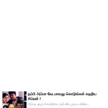
தம்பி அம்மா வேடமாவது கொடுங்கள் கதறிய
சிம்ரன் !
அப்படி ஒரு செய்தியை நம்பவே முடிய வில்ல...