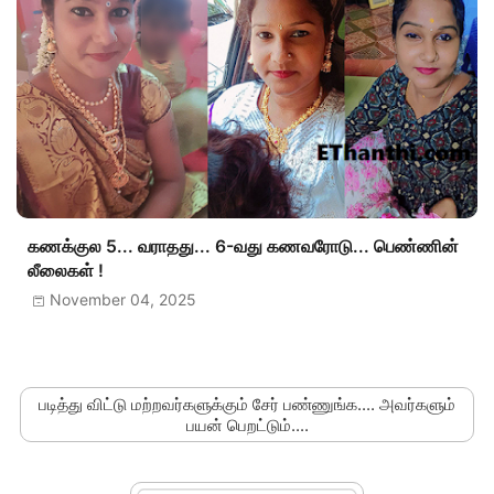
கணக்குல 5... வராதது... 6-வது கணவரோடு... பெண்ணின்
லீலைகள் !
November 04, 2025
படித்து விட்டு மற்றவர்களுக்கும் சேர் பண்ணுங்க.... அவர்களும்
பயன் பெறட்டும்....