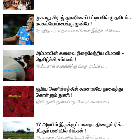
முகமது சிராஜ் தரவரிசைப் பட்டியலில் முதலிடம்...
உலகக்கோப்பைக்கு முன்பே !
ரோஹித் சர்மா தலைமையிலான இந்திய கிரிக்க...
அம்மாவின் கனவை நிறைவேற்றிய விமானி -
நெகிழ்ச்சி சம்பவம் !
நீண்ட நாள் சபதத்திற்கு பிறகு அம்மா ப...
சூரிய வெளிச்சத்தில் தானாகவே துவைத்து
கொள்ளும் துணி !
இனி துணி துவைப்பது மிகவும் சுலமமாகப...
17 அடியில் இருக்கும் பாறை.. திணறும் ரிக்..
மீட்கும் பணியில் சிக்கல் !
ஆழ்துளை கிணற்றில் சிக்கி இருக்கும் ச...