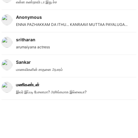
என்ன கண்றாவி டா இது ச்ச
Anonymous
ENNA PAZHAKKAM DA ITHU... KANRAAVI MUTTAA PAYALUGA...
sritharan
arumaiyana actress
Sankar
மாணவிகளின் சாதனை அபாரம்
மணிகண்டன்
இவர் இப்படி பேசலாமா? அசிங்கமாக இல்லையா?