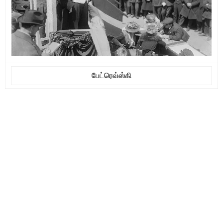
பேட்ரெவ்ஸ்கி