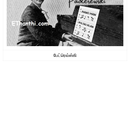
பேட்ரெவ்ஸ்கி