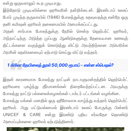
என்று ஒருவராலும் கூற முடியாது.
இத்தோடு முடியவில்லை ஹூவரின் நன்றிக்கடன். இரண்டாம் உலகப்
போர் முடிந்த தருவாயில் (1946) போலந்துக்கு உதவுவதற்கு என்றே ஒரு
தனி கமிஷன் ஹூவர் தலைமையில் அமைக்கப்பட்டது.
அதன் சார்பாக போலந்துக்கு நேரில் சென்ற ஹெர்பர்ட் ஹூவர்,
அந்நாட்டிற்கு அடுத்த முப்பது ஆண்டுகளுக்கு தேவையான உணவுத்
திட்டங்களை வகுத்துக் கொடுத்து விட்டு அவற்றிற்கான அமெரிக்க
அரசின் உதவிகளையும் ஏற்பாடு செய்து விட்டு வந்தார்.
1 கிலோ தேயிலைத் தூள் 50,000 ரூபாய் - என்ன ஸ்பெஷல்?
இதன் காரணமாக போலந்து நாட்டின் நாடாளுமன்றத்தில் ஹெர்பெர்ட்
ஹூவரை புகழ்ந்து தீர்மானங்கள் நிறைவேற்றப்பட்டன. அவருக்கு
போலந்து நாட்டு பல்கலைக்கழகங்கள் டாக்டர் பட்டங்கள் வழங்கின.
போலந்து மக்கள் மனதில் ஒரு ஹீரோவாக வாழ்ந்து வந்தார் ஹெர்பெர்ட்
ஹூவர். அது மட்டுமல்லாமல் இரண்டாம் உலகப் போருக்கு பின்னர்
UNICEF & CARE என்று இரண்டு புதிய சர்வதேச தொண்டு
அமைப்புக்களை ஹூவர் ஏற்படுத்தினார்.