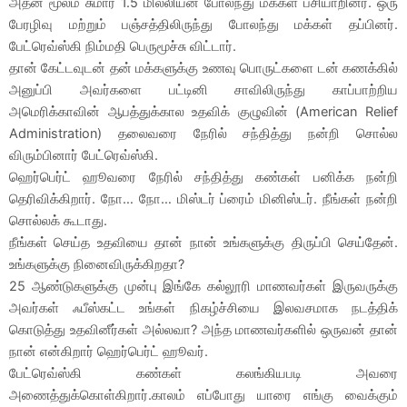
அதன் மூலம் சுமார் 1.5 மில்லியன் போலந்து மக்கள் பசியாறினர். ஒரு
பேரழிவு மற்றும் பஞ்சத்திலிருந்து போலந்து மக்கள் தப்பினர்.
பேட்ரெவ்ஸ்கி நிம்மதி பெருமூச்சு விட்டார்.
தான் கேட்டவுடன் தன் மக்களுக்கு உணவு பொருட்களை டன் கணக்கில்
அனுப்பி அவர்களை பட்டினி சாவிலிருந்து காப்பாற்றிய
அமெரிக்காவின் ஆபத்துக்கால உதவிக் குழுவின் (American Relief
Administration) தலைவரை நேரில் சந்தித்து நன்றி சொல்ல
விரும்பினார் பேட்ரெவ்ஸ்கி.
ஹெர்பெர்ட் ஹூவரை நேரில் சந்தித்து கண்கள் பனிக்க நன்றி
தெரிவிக்கிறார். நோ… நோ… மிஸ்டர் ப்ரைம் மினிஸ்டர். நீங்கள் நன்றி
சொல்லக் கூடாது.
நீங்கள் செய்த உதவியை தான் நான் உங்களுக்கு திருப்பி செய்தேன்.
உங்களுக்கு நினைவிருக்கிறதா?
25 ஆண்டுகளுக்கு முன்பு இங்கே கல்லூரி மாணவர்கள் இருவருக்கு
அவர்கள் ஃபீஸ்கட்ட உங்கள் நிகழ்ச்சியை இலவசமாக நடத்திக்
கொடுத்து உதவினீர்கள் அல்லவா? அந்த மாணவர்களில் ஒருவன் தான்
நான் என்கிறார் ஹெர்பெர்ட் ஹூவர்.
பேட்ரெவ்ஸ்கி கண்கள் கலங்கியபடி அவரை
அணைத்துக்கொள்கிறார்.காலம் எப்போது யாரை எங்கு வைக்கும்