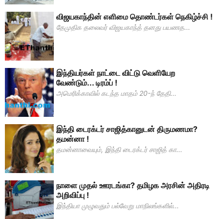
விஜயகாந்தின் எளிமை தொண்டர்கள் நெகிழ்ச்சி !
தேமுதிக தலைவர் விஜயகாந்த் தனது பயணத...
இந்தியர்கள் நாட்டை விட்டு வெளியேற
வேண்டும்... டிரம்ப் !
அமெரிக்காவில் கடந்த மாதம் 20-ந் தேதி...
இந்தி டைரக்டர் சாஜித்கானுடன் திருமணமா?
தமன்னா !
தமன்னாவையும், இந்தி டைரக்டர் சாஜித் கா...
நாளை முதல் ஊரடங்கா? தமிழக அரசின் அதிரடி
அறிவிப்பு !
இந்தியா முழுவதும் பல்வேறு மாநிலங்களில்...