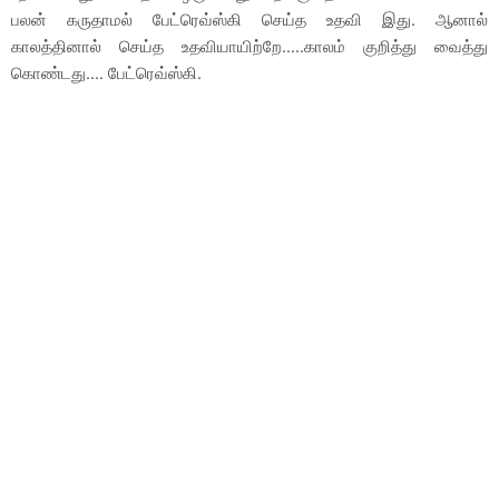
பலன் கருதாமல் பேட்ரெவ்ஸ்கி செய்த உதவி இது. ஆனால்
காலத்தினால் செய்த உதவியாயிற்றே…..காலம் குறித்து வைத்து
கொண்டது.... பேட்ரெவ்ஸ்கி.