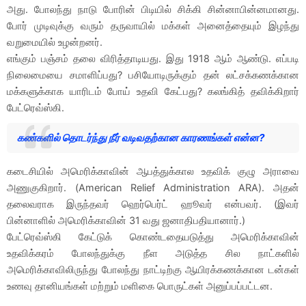
அது. போலந்து நாடு போரின் பிடியில் சிக்கி சின்னாபின்னமானது.
போர் முடிவுக்கு வரும் தருவாயில் மக்கள் அனைத்தையும் இழந்து
வறுமையில் உழன்றனர்.
எங்கும் பஞ்சம் தலை விரித்தாடியது. இது 1918 ஆம் ஆண்டு. எப்படி
நிலைமையை சமாளிப்பது? பசியோடிருக்கும் தன் லட்சக்கணக்கான
மக்களுக்காக யாரிடம் போய் உதவி கேட்பது? கலங்கித் தவிக்கிறார்
பேட்ரெவ்ஸ்கி.
கண்களில் தொடர்ந்து நீர் வடிவதற்கான காரணங்கள் என்ன?
கடைசியில் அமெரிக்காவின் ஆபத்துக்கால உதவிக் குழு அராவை
அணுகுகிறார். (American Relief Administration ARA). அதன்
தலைவராக இருந்தவர் ஹெர்பெர்ட் ஹூவர் என்பவர். (இவர்
பின்னாளில் அமெரிக்காவின் 31 வது ஜனாதிபதியானார்.)
பேட்ரெவ்ஸ்கி கேட்டுக் கொண்டதையடுத்து அமெரிக்காவின்
உதவிக்கரம் போலந்துக்கு நீள அடுத்த சில நாட்களில்
அமெரிக்காவிலிருந்து போலந்து நாட்டிற்கு ஆயிரக்கணக்கான டன்கள்
உணவு தானியங்கள் மற்றும் மளிகை பொருட்கள் அனுப்பப்பட்டன.