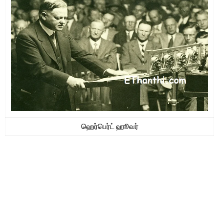
ஹெர்பெர்ட் ஹூவர்