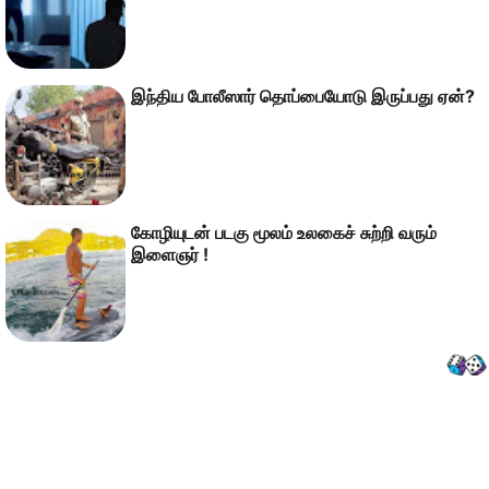
இந்திய போலீஸார் தொப்பையோடு இருப்பது ஏன்?
கோழியுடன் படகு மூலம் உலகைச் சுற்றி வரும்
இளைஞர் !