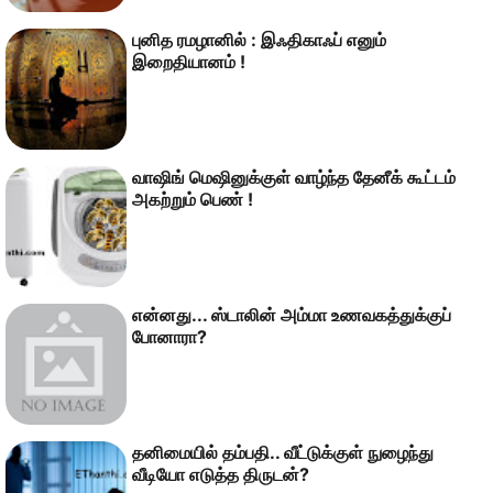
புனித ரமழானில் : இஃதிகாஃப் எனும்
இறைதியானம் !
வாஷிங் மெஷினுக்குள் வாழ்ந்த தேனீக் கூட்டம்
அகற்றும் பெண் !
என்னது... ஸ்டாலின் அம்மா உணவகத்துக்குப்
போனாரா?
தனிமையில் தம்பதி.. வீட்டுக்குள் நுழைந்து
வீடியோ எடுத்த திருடன்?