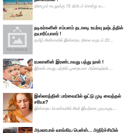
தினமும் கடலுக்கு 15 நிமிடம் சென்று வ...
நடிகர்களின் சம்பளம் தடாலடி உயர்வு நஷ்டத்தில்
தயாரிப்பாளர் !
தமிழ் சினிமாவில் இன்றைய நிலை வருடம் 20...
ரமலானின் இரண்டாவது பத்து நாள் !
இரண்டாவது பத்தில் முறையாக அல்லாஹ்விட...
இஸ்லாத்தின் பார்வையில் ஒட்டு முடி வைத்தல்
சரியா?
இன்றைய பெண்களில் சிலர் இயற்கை முடிகளுட...
அமலாபால் வாங்கிய பென்ஸ்... அதிர்ச்சியில்