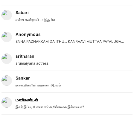
Sabari
என்ன கண்றாவி டா இது ச்ச
Anonymous
ENNA PAZHAKKAM DA ITHU... KANRAAVI MUTTAA PAYALUGA...
sritharan
arumaiyana actress
Sankar
மாணவிகளின் சாதனை அபாரம்
மணிகண்டன்
இவர் இப்படி பேசலாமா? அசிங்கமாக இல்லையா?