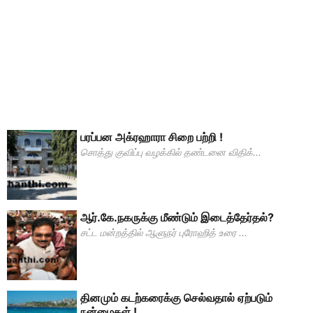
பரப்பன அக்ரஹாரா சிறை பற்றி !
சொத்து குவிப்பு வழக்கில் தண்டனை விதிக்...
ஆர்.கே.நகருக்கு மீண்டும் இடைத்தேர்தல்?
சட்ட மன்றத்தில் ஆளுநர் புரோஹித் உரை ...
தினமும் கடற்கரைக்கு செல்வதால் ஏற்படும்
நன்மைகள் !