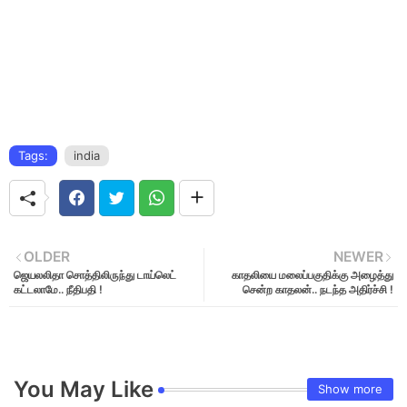
Tags:
india
OLDER
NEWER
ஜெயலலிதா சொத்திலிருந்து டாய்லெட்
காதலியை மலைப்பகுதிக்கு அழைத்து
கட்டலாமே.. நீதிபதி !
சென்ற காதலன்.. நடந்த அதிர்ச்சி !
You May Like
Show more