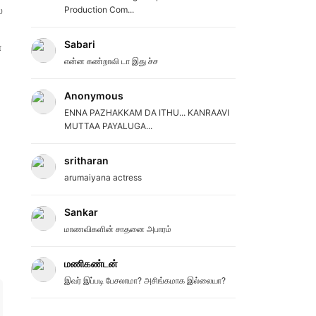
்
Production Com...
Sabari
ன
என்ன கண்றாவி டா இது ச்ச
Anonymous
ENNA PAZHAKKAM DA ITHU... KANRAAVI
MUTTAA PAYALUGA...
sritharan
arumaiyana actress
Sankar
மாணவிகளின் சாதனை அபாரம்
மணிகண்டன்
இவர் இப்படி பேசலாமா? அசிங்கமாக இல்லையா?