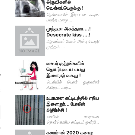
அருவிகளில்
வெள்ளப்பெருக்கு !
நெல்லையில் இடியுடன் கூடிய
பலத்த மழை ...
முத்தமா அசுத்தமா....!
Desecrate kiss ....!
அதரங்கள் பேசும் அன்பு மொழி
முத்தம். ...
சைபர் குற்றங்களில்
தொடர்புடைய வயது
்
இளைஞர் கைது !
டெலியில் பெண் ஒருவரின்
கிரெடிட் கார்...
ை
உயரமான கட்டிடத்தில் ஏறிய
இளைஞர்... போலீஸ்
அதிர்ச்சி !
உலகின் உயரமான
தென்கொரிய கட்டிடம் ஒன்றி...
்
கலாம்–ன் 2020 கனவு: