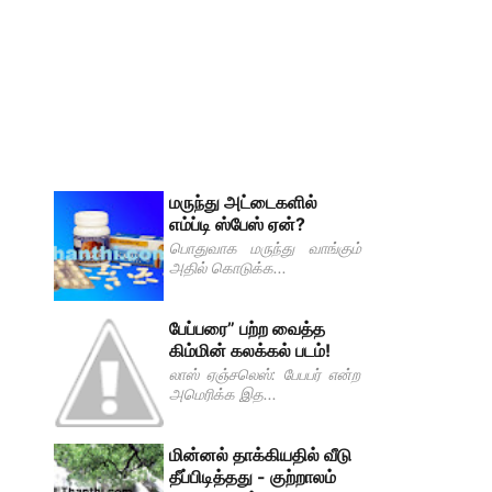
மருந்து அட்டைகளில்
எம்ப்டி ஸ்பேஸ் ஏன்?
பொதுவாக மருந்து வாங்கும்
அதில் கொடுக்க...
பேப்பரை” பற்ற வைத்த
கிம்மின் கலக்கல் படம்!
லாஸ் ஏஞ்சலெஸ்: பேபபர் என்ற
அமெரிக்க இத...
மின்னல் தாக்கியதில் வீடு
தீப்பிடித்தது - குற்றாலம்