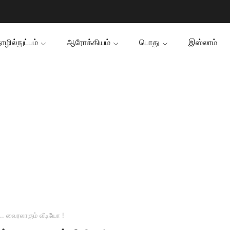
ழில்நுட்பம்
ஆரோக்கியம்
பொது
இஸ்லாம்
. வைரலாகும் வீடியோ !