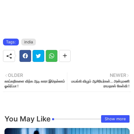
Tags:
india
OLDER
NEWER
காய்கறிகளை விற்க ஆடி காரா இதெல்லாம்
மயங்கி விழும் ஆசிரியர்கள்... அன்புமணி
ஓவ்ர்ப்பா !
ராமதாஸ் கேள்வி !
You May Like
Show more