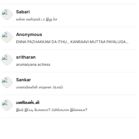
Sabari
என்ன கண்றாவி டா இது ச்ச
Anonymous
ENNA PAZHAKKAM DA ITHU... KANRAAVI MUTTAA PAYALUGA...
sritharan
arumaiyana actress
Sankar
மாணவிகளின் சாதனை அபாரம்
மணிகண்டன்
இவர் இப்படி பேசலாமா? அசிங்கமாக இல்லையா?