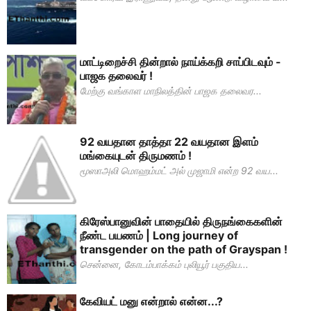
மாட்டிறைச்சி தின்றால் நாய்க்கறி சாப்பிடவும் -
பாஜக தலைவர் !
மேற்கு வங்காள மாநிலத்தின் பாஜக தலைவர...
92 வயதான தாத்தா 22 வயதான இளம்
மங்கையுடன் திருமணம் !
மூஸாஅலி மொஹம்மட் அல் முஜாமி என்ற 92 வய...
கிரேஸ்பானுவின் பாதையில் திருநங்கைகளின்
நீண்ட பயணம் | Long journey of
transgender on the path of Grayspan !
சென்னை, கோடம்பாக்கம் புலியூர் பகுதிய...
கேவியட் மனு என்றால் என்ன...?