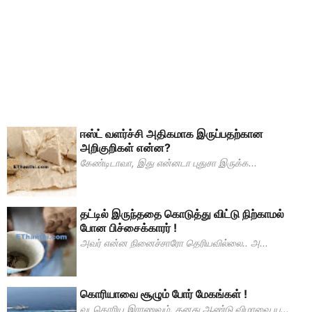
ஈஸ்ட் வளர்ச்சி அதிகமாக இருப்பதற்கான
அறிகுறிகள் என்ன?
கேண்டிடாவா, இது என்னடா புதுசா இருக்க...
தட்டில் இருந்ததை கொடுத்து விட்டு நிற்காமல்
போன பிச்சைக்காரர் !
அவர் என்ன நினைச்சாரோ தெரியவில்லை.. அ...
கொரியாவை சூழும் போர் மேகங்கள் !
வடகொரிய இராணுவம், தனது ஆண்டு விழாவை ய...