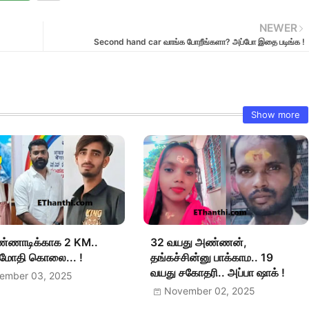
NEWER
Second hand car வாங்க போறீங்களா? அப்போ இதை படிங்க !
Show more
ண்ணாடிக்காக 2 KM..
32 வயது அண்ணன்,
் மோதி கொலை... !
தங்கச்சின்னு பாக்காம.. 19
வயது சகோதரி.. அப்பா ஷாக் !
ember 03, 2025
November 02, 2025