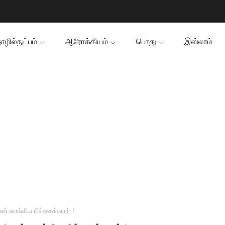
ழில்நுட்பம்
ஆரோக்கியம்
பொது
இஸ்லாம்
 வாங்கிய பிச்சைக்காரர் !