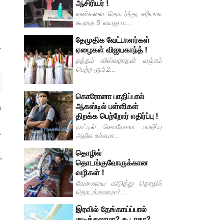
ஆசிரியர் !
எண்களை தொடர்ந்து சரியாக
கூறாத 9 வயது ம...
தேமுதிக வேட்பாளர்கள்
.
ஏழைகள் விஜயகாந்த் !
நத்தம் விஸ்வநாதன் லஞ்சம்
பெற்ற ரூ.52...
கொரோனா பாதிப்பால்
ஆகஸ்டில் பள்ளிகள்
ு
திறக்க பெற்றோர் எதிர்ப்பு !
நாட்டில் கொரோனா பாதிப்பு
.
அதிக உச்சமா...
தொழில்
க
தொடங்குவோருக்கான
வழிகள் !
வேலையை விடுத்து தொழில்
தொடங்கலாமா? ...
இரவில் தேங்காய்ப்பால்
குடிக்கலாமா? கூடாதா?