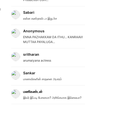
ு
Sabari
என்ன கண்றாவி டா இது ச்ச
Anonymous
ENNA PAZHAKKAM DA ITHU... KANRAAVI
MUTTAA PAYALUGA...
sritharan
arumaiyana actress
Sankar
மாணவிகளின் சாதனை அபாரம்
மணிகண்டன்
இவர் இப்படி பேசலாமா? அசிங்கமாக இல்லையா?