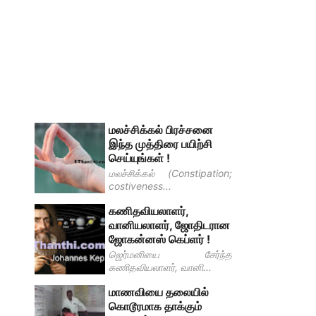
மலச்சிக்கல் பிரச்சனை
இந்த முத்திரை பயிற்சி
செய்யுங்கள் !
மலச்சிக்கல் (Constipation;
costiveness...
கணிதவியலாளர்,
வானியலாளர், ஜோதிடரான
ஜோகன்னஸ் கெப்ளர் !
ஜெர்மனியை சேர்ந்த
கணிதவியலாளர், வானி...
மாணவியை தலையில்
கொடூரமாக தாக்கும்