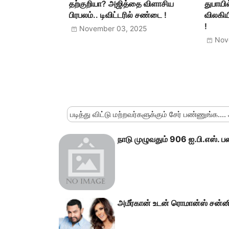
தற்குறியா? அஜித்தை விளாசிய
துபாயில
பிரபலம்.. டிவிட்டரில் சண்டை !
விலகியி
!
November 03, 2025
Nov
படித்து விட்டு மற்றவர்களுக்கும் சேர் பண்ணுங்க....
நாடு முழுவதும் 906 ஐ.பி.எஸ்.
அமீர்கான் உடன் ரொமான்ஸ் சன்ன