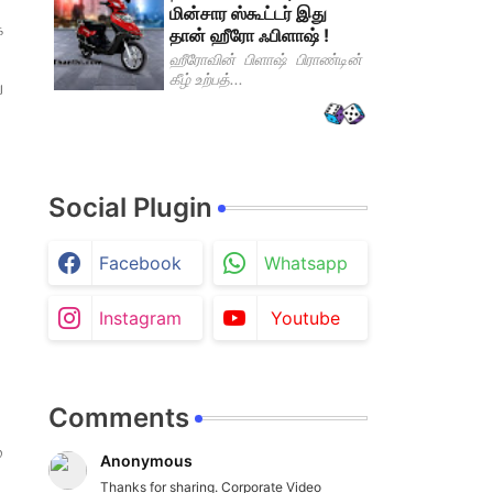
மின்சார ஸ்கூட்டர் இது
க
தான் ஹீரோ ஃபிளாஷ் !
ஹீரோவின் பிளாஷ் பிராண்டின்
கீழ் உற்பத்...
ு
Social Plugin
Facebook
Whatsapp
Instagram
Youtube
Comments
்
Anonymous
Thanks for sharing. Corporate Video