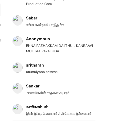
Production Com...
Sabari
ய
என்ன கண்றாவி டா இது ச்ச
Anonymous
ு
ENNA PAZHAKKAM DA ITHU... KANRAAVI
MUTTAA PAYALUGA...
sritharan
arumaiyana actress
Sankar
மாணவிகளின் சாதனை அபாரம்
மணிகண்டன்
இவர் இப்படி பேசலாமா? அசிங்கமாக இல்லையா?