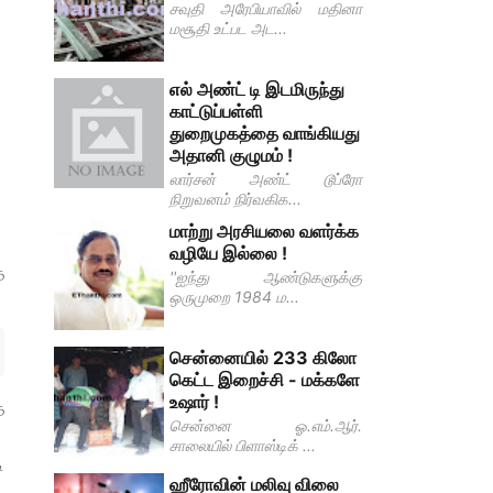
சவுதி அரேபியாவில் மதினா
மசூதி உட்பட அட...
எல் அண்ட் டி இடமிருந்து
காட்டுப்பள்ளி
துறைமுகத்தை வாங்கியது
அதானி குழுமம் !
லார்சன் அண்ட் டூப்ரோ
நிறுவனம் நிர்வகிக...
மாற்று அரசியலை வளர்க்க
வழியே இல்லை !
ே
''ஐந்து ஆண்டுகளுக்கு
ஒருமுறை 1984 ம...
சென்னையில் 233 கிலோ
கெட்ட இறைச்சி - மக்களே
உஷார் !
ை
சென்னை ஓ.எம்.ஆர்.
சாலையில் பிளாஸ்டிக் ...
ி
ஹீரோவின் மலிவு விலை