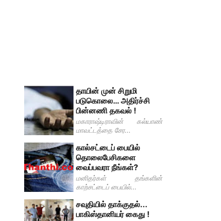
தாயின் முன் சிறுமி
படுகொலை… அதிர்ச்சி
பின்னணி தகவல் !
மகாராஷ்டிராவின் கல்யாண்
மாவட்டத்தை சேர...
கால்சட்டைப் பையில்
தொலைபேசிகளை
வைப்பவரா நீங்கள்?
மனிதர்கள் தங்களின்
காற்சட்டைப் பையில்...
சவுதியில் தாக்குதல் ...
பாகிஸ்தானியர் கைது !