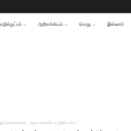
ழில்நுட்பம்
ஆரோக்கியம்
பொது
இஸ்லாம்
குதுனு சொன்னாங்க.. ஆனா கொண்டாடத்தில் மகா !