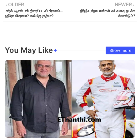
OLDER
NEWER
மார்க் ஆண்டனி திரைப்பட விமர்சனம்...
நீரிழிவு நோயாளிகள் எவ்வளவு நடக்க
ஹீரோ விஷாலா? எஸ்.ஜே.சூர்யா?
வேண்டும்?
You May Like
Show more