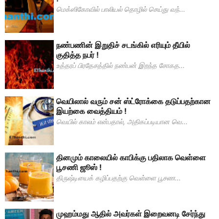
மெக்ஸிகோவில் பாலியல் தொழில் செய்து வந்...
நண்பணின் இறுதிச் சடங்கில் எரியும் தீயில்
குதித்த நபர் !
உத்தரப் பிரதேசத்தில் நண்பன் இறந்த சோகத...
வெயிலால் வரும் சன் ஸ்ட்ரோக்கை தடுப்பதற்கான
இயற்கை வைத்தியம் !
வெயில் காலம் என்பதால், அதிகப்படியான வெ...
தினமும் காலையில் காபிக்கு பதிலாக வெள்ளை
பூசணி ஜூஸ் !
திருஷ்டியைக் கழிப்பதற்கு வெள்ளை பூசண...
முஹம்மது ஆதில் அவர்கள் இறைவனடி சேர்ந்து