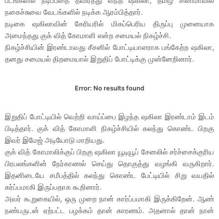
படங்களில் நடிப்பதை தவிர்த்து வந்த ஷகிலா, தமிழ் சினிமாவில்
நகைச்சுவை வேடங்களில் நடிக்க ஆரம்பித்தார்.
நடிகை ஷகிலாவின் கேரியரில் மிகப்பெரிய திருப்பு முனையாக
அமைந்தது குக் வித் கோமாளி என்ற சமையல் நிகழ்ச்சி.
நிகழ்ச்சியின் இரண்டாவது சீசனில் போட்டியாளராக பங்கேற்ற ஷகிலா,
தனது சமையல் திறமையால் இறுதிப் போட்டிக்கு முன்னேறினார்.
Error:
No results found
இறுதிப் போட்டியில் வெற்றி வாய்ப்பை இழந்த ஷகிலா இரண்டாம் இடம்
பிடித்தார். குக் வித் கோமாளி நிகழ்ச்சியில் கலந்து கொண்ட பிறகு
இவர் இமேஜ் அடியோடு மாறியது.
குக் வித் கோமாலிக்குப் பிறகு ஷகிலா யூடியூப் சேனலில் சர்ச்சைக்குரிய
பிரபலங்களின் நேர்காணல் செய்து தொகுத்து வழங்கி வருகிறார்.
இதனிடையே சமீபத்தில் கலந்து கொண்ட பேட்டியில் சிறு வயதில்
கர்ப்பமாகி இருப்பதாக கூறினார்.
அவர் கூறுகையில், ஒரு முறை நான் கார்ப்பமாகி இருக்கிறேன். ஆண்
நண்பருடன் ஏற்பட்ட பழக்கம் தான் காரணம். அதனால் தான் நான்