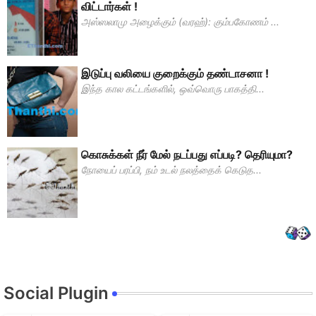
விட்டார்கள் !
அஸ்ஸலாமு அழைக்கும் (வரஹ்): கும்பகோணம் ...
இடுப்பு வலியை குறைக்கும் தண்டாசனா !
இந்த கால கட்டங்களில், ஒவ்வொரு பாகத்தி...
கொசுக்கள் நீர் மேல் நடப்பது எப்படி? தெரியுமா?
நோயைப் பரப்பி, நம் உடல் நலத்தைக் கெடுத...
Social Plugin