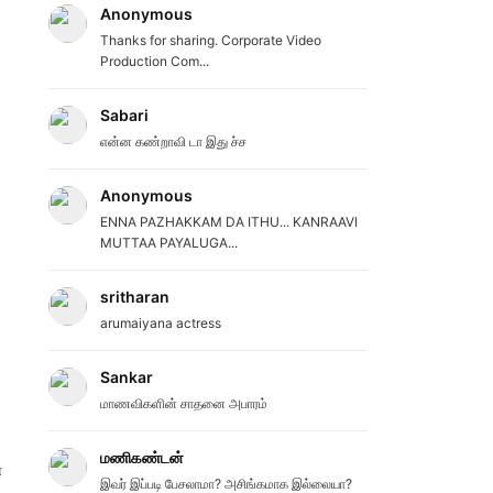
Anonymous
Thanks for sharing. Corporate Video
Production Com...
Sabari
என்ன கண்றாவி டா இது ச்ச
Anonymous
ENNA PAZHAKKAM DA ITHU... KANRAAVI
MUTTAA PAYALUGA...
sritharan
arumaiyana actress
Sankar
மாணவிகளின் சாதனை அபாரம்
மணிகண்டன்
்
இவர் இப்படி பேசலாமா? அசிங்கமாக இல்லையா?