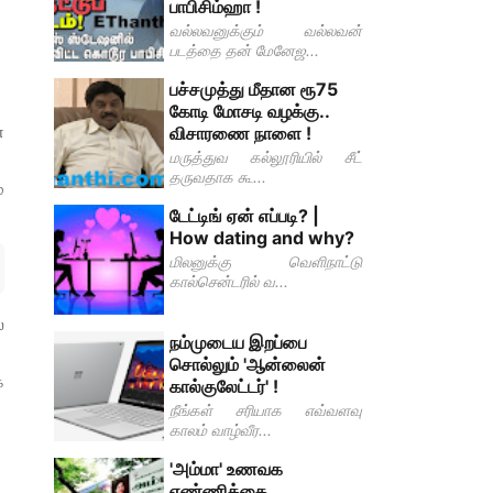
பாபிசிம்ஹா !
வல்லவனுக்கும் வல்லவன்
படத்தை தன் மேனேஜ...
பச்சமுத்து மீதான ரூ75
கோடி மோசடி வழக்கு..
்
விசாரணை நாளை !
மருத்துவ கல்லூரியில் சீட்
தருவதாக கூ...
்
டேட்டிங் ஏன் எப்படி? |
How dating and why?
மிலனுக்கு வெளிநாட்டு
கால்சென்டரில் வ...
்
நம்முடைய இறப்பை
சொல்லும் 'ஆன்லைன்
க
கால்குலேட்டர்' !
நீங்கள் சரியாக எவ்வளவு
காலம் வாழ்வீர...
'அம்மா' உணவக
எண்ணிக்கை