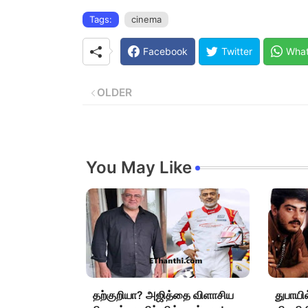
Tags:
cinema
Facebook
Twitter
Wha
OLDER
You May Like
தற்குறியா? அஜித்தை விளாசிய
துபாயில