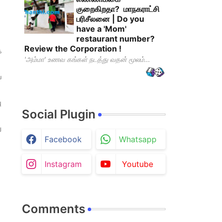
குறைகிறதா? மாநகராட்சி
பரிசீலனை | Do you
have a 'Mom'
restaurant number?
Review the Corporation !
க
'அம்மா' உணவ கங்கள் நடத்து வதன் மூலம்...
ய
ு
Social Plugin
ு
Facebook
Whatsapp
Instagram
Youtube
Comments