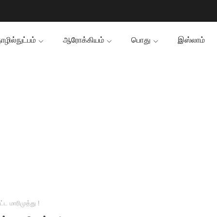
ழில்நுட்பம்
ஆரோக்கியம்
பொது
இஸ்லாம்
்ட மாரிமுத்து !