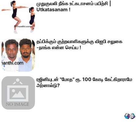
முதுகுவலி நீங்க உட்கடாசனம் பயிற்சி |
Utkatasanam !
தப்பிக்கும் குற்றவாளிகளுக்கு விஐபி சலுகை
-நாங்க என்ன செய்ய !
ரஜினியுடன் "மோத" ரூ. 100 கோடி கேட்கிறாராமே
அர்னால்டு?