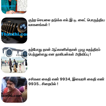
குற்ற செயலை தடுக்க எல்.இ.டி. லைட் பொருத்திய
வாகனங்கள் !
தற்போது தான் ஆப்கானிஸ்தான் முழு சுதந்திரம்
பெற்றுள்ளது என தாலிபன்கள் அறிவிப்பு !
சசிகலா கைதி எண் 9934, இளவரசி கைதி எண்
9935.. சிறையில் !