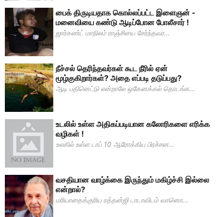
பைக் திருடியதாக கொல்லப்பட்ட இளைஞன் -
மனைவியை கண்டு ஆடிப்போன போலீசார் !
ஜார்கண்ட் மாநிலம் ராஞ்சியை சேர்ந்தவர...
நீச்சல் தெரிந்தவர்கள் கூட நீரில் ஏன்
மூழ்குகிறார்கள்? அதை எப்படி தடுப்பது?
ஆடி பதினெட்டு என்றாலே ஒகேனக்கல் தொடங்க...
உடலில் உள்ள அதிகப்படியான கலோரிகளை எரிக்க
வழிகள் !
உலகில் உள்ள டாப் 10 ஆரோக்கிய பிரச்சன...
வசதியான வாழ்க்கை இருந்தும் மகிழ்ச்சி இல்லை
என்றால்?
மரியாதைக்குரிய ரத்தன்ஜி டாடாவிடம் வானொ...