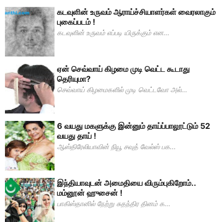
கடவுளின் உருவம் ஆராய்ச்சியாளர்கள் வைரலாகும்
புகைப்படம் !
கடவுளின் உருவம் எப்படி யிருக்கும் என...
ஏன் செவ்வாய் கிழமை முடி வெட்ட கூடாது
தெரியுமா?
செவ்வாய் கிழமைகளில் முடி வெட்டவோ அல்...
6 வயது மகளுக்கு இன்னும் தாய்ப்பாலூட்டும் 52
வயது தாய் !
ஆஸ்திரேலியாவின் நியூ சவுத் வேல்ஸ் பக...
இந்தியாவுடன் அமைதியை விரும்புகிறோம்..
மம்னூன் ஹுசைன் !
பாகிஸ்தானில் நேற்று சுதந்திர தினம் க...