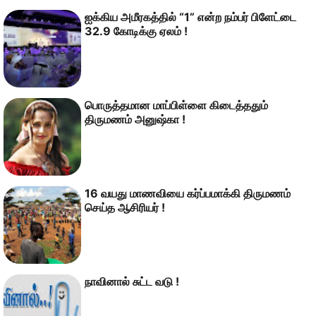
ஐக்கிய அமீரகத்தில் “1” என்ற நம்பர் பிளேட்டை
32.9 கோடிக்கு ஏலம் !
பொருத்தமான மாப்பிள்ளை கிடைத்ததும்
திருமணம் அனுஷ்கா !
16 வயது மாணவியை கர்ப்பமாக்கி திருமணம்
செய்த ஆசிரியர் !
நாவினால் சுட்ட வடு !