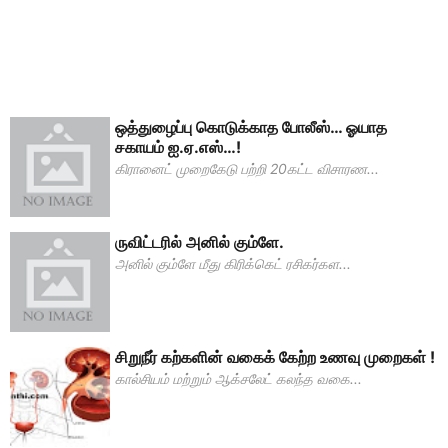
ஒத்துழைப்பு கொடுக்காத போலீஸ்… ஓயாத
சகாயம் ஐ.ஏ.எஸ்…!
கிரானைட் முறைகேடு பற்றி 20கட்ட விசாரண...
ருவிட்டரில் அனில் கும்ளே.
அனில் கும்ளே மீது கிரிக்கெட் ரசிகர்கள...
சிறுநீர் கற்களின் வகைக் கேற்ற உணவு முறைகள் !
கால்சியம் மற்றும் ஆக்சலேட் கலந்த வகை...