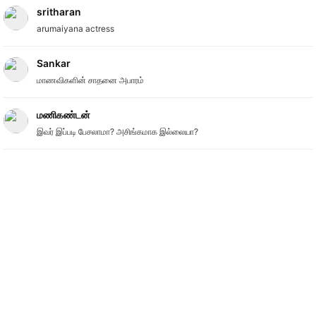
sritharan
arumaiyana actress
Sankar
மாணவிகளின் சாதனை அபாரம்
மணிகண்டன்
இவர் இப்படி பேசலாமா? அசிங்கமாக இல்லையா?