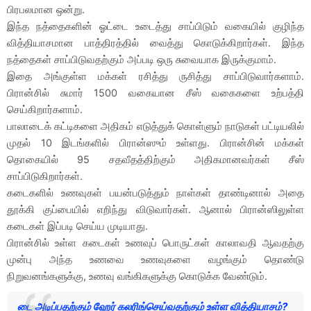
பிரபலமான ஒன்று.
இந்த நத்தைகளின் ஓட்டை உடைத்து சாப்பிடும் வகையில் குழிந்த
வித்தியாசமான பாத்திரத்தில் வைத்து கொடுக்கிறார்கள். இந்த
நத்தைகள் சாப்பிடுவதற்கும் அப்படி ஒரு சுவையாக இருக்குமாம்.
இதை அங்குள்ள மக்கள் ரசித்து ருசித்து சாப்பிடுவார்களாம்.
பிரான்சில் சுமார் 1500 வகையான சீஸ் வகைகளை உற்பத்தி
செய்கிறார்களாம்.
பாலாடைக் கட்டிகளை அதிகம் எடுத்துக் கொள்ளும் நாடுகள் பட்டியலில்
முதல் 10 இடங்களில் பிரான்ஸும் உள்ளது. பிரான்சின் மக்கள்
தொகையில் 95 சதவீதத்திற்கும் அதிகமானவர்கள் சீஸ்
சாப்பிடுகிறார்கள்.
கடைகளில் உணவுகள் பயன்படுத்தும் நாள்கள் தாண்டினால் அதை
தூக்கி குப்பையில் எறிந்து விடுவார்கள். ஆனால் பிரான்ஸிலுள்ள
கடைகள் இப்படி செய்ய முடியாது.
பிரான்சில் உள்ள கடைகள் உணவுப் பொருட்கள் காலாவதி ஆவதற்கு
முன்பு அந்த உணவை உணவுகளை வழங்கும் தொண்டு
நிறுவனங்களுக்கு, உணவு வங்கிகளுக்கு கொடுக்க வேண்டும்.
டை அடிப்பதற்கும் ஹேர் கலரிங்செய்வதற்கும் உள்ள வித்தியாசம்?