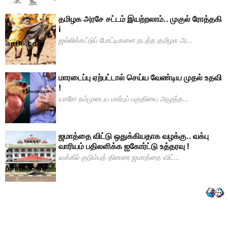
தமிழக அரசே சட்டம் இயற்றலாம்.. முகுல் ரோத்தகி
i
ஜல்லிக்கட்டுப் போட்டிகளை நடத்த தமிழக அ...
மாரடைப்பு ஏற்பட்டால் செய்ய வேண்டிய முதல் உதவி
!
யாரோ நம்முடைய மார்புப் பகுதியை அழுத்த...
ஜமாத்தை விட்டு ஒதுக்கியதாக வழக்கு.. வக்பு
வாரியம் பதிலளிக்க ஐகோர்ட்டு உத்தரவு !
வக்கீல் குடும்பத் தினரை ஜமாத்தை விட்...