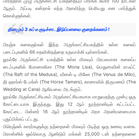
பார்த்தால் முழு அருங்காட்சி யகத்தையும் பார்க்க சுமார் 100 நாட்கள்
ஆகும். அப்படி என்றால் எந்த அளவிற்கு பெரியது என பார்த்துக்
கொள்ளுங்கள்.
தினமும் 3 கப் டீ குடிச்சா.. இடுப்பளவை குறைக்கலாம் !
பிரஞ்சு கலைஞர்கள் இந்த அருங்காட்சியகத்தில் உள்ள கலைப்
படைப்புகளில் 66 சதவிகிதத்தை உருவாக்கி யுள்ளார்கள்.
லூவ்ரே அருங்காட்சி யகத்தில் உள்ள மிகவும் பிரபலமான கலைப்ப
டைப்புகளில் மோனாலிசா (The Mona Lisa), மெதுசாவின் ராஃப்ட்
(The Raft of the Medusa), வீனஸ் டி மிலோ (The Venus de Milo),
தி ஹார்ஸ் டேமர்ஸ் (The Horse Tamers), கானாவில் திருமணம் (The
Wedding at Cana) ஆகியவை அடங்கும்.
லூவ்ரே அருங்காட்சியகம் அருங்காட்சியகமாக மாறுவதற்கு முன்பு ஒரு
கோட்டையாக இருந்தது. இது 12 ஆம் நூற்றாண்டில் கட்டப்பட்ட
கோட்டை. பின்னர் 16 ஆம் நூற்றாண்டில் அரச அரண்மனையாக
புதுப்பிக்கப் பட்டது.
பிரெஞ்சுக் காரர்களுக்கு நத்தைகள் மிகவும் பிடித்த ஒரு உணவு வகை.
பிரான்ஸில் ஒவ்வொரு ஆண்டும் மக்கள் 25,000 டன் நத்தைகளை