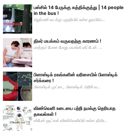
பஸ்சில் 14 பேருக்கு கத்திக்குத்து | 14 people
in the bus !
ஜெர்மனி வடக்கு பகுதியில் உள்ள லூயிபெ...
திடீர் மயக்கம் வருவதற்கு காரணம் !
பாத்ரூம் போன போது மயங்கி விட்டேன். ...
பிளாஸ்டிக் ரகங்களின் வரிசையில் பிளாஸ்டிக்
சர்க்கரை !
பிளாஸ்டிக் முட்டை, பிளாஸ்டிக் அரிசி வ...
விண்வெளி உடையை பற்றி நமக்கு தெரியாத
தகவல்கள் !
ஸ்பேஸ் சூட்கள் விண்வெளியில் உள்ள தீவிர...