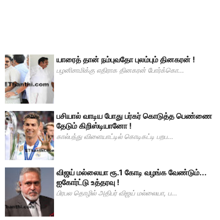
யாரைத் தான் நம்புவதோ புலம்பும் தினகரன் !
பழனிசாமிக்கு எதிராக தினகரன் போர்க்கொ...
பசியால் வாடிய போது பர்கர் கொடுத்த பெண்ணை
தேடும் கிறிஸ்டியானோ !
கால்பந்து விளையாட்டில் கொடிகட்டி பறப...
விஜய் மல்லையா ரூ.1 கோடி வழங்க வேண்டும்...
ஐகோர்ட்டு உத்தரவு !
பிரபல தொழில் அதிபர் விஜய் மல்லையா, ப...