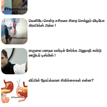
வெளியே சென்ற சசிகலா சிறை செல்லும் விடியோ
கிராபிக்ஸ் அல்ல !
ராகுலை மனநல வார்டில் சேர்க்க அனுமதி கார்டு
ஊழியர் டிஸ்மிஸ் !
விப்பிள் நோய்க்கான சிகிச்சைகள் என்ன?