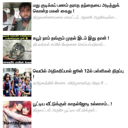
மது குடிக்கப் பணம் தராத தந்தையை அடித்துக்
கொன்ற மகன் கைது !
திருவண்ணாமலை மாவட்டம், ஆரணி அருகேயுள்ள...
கபூர் நாம் தங்கும் முதல் இடம் இது தான் !
தீயவர்கள் கப்ரில் வேதனை செய்யப்படுவார்...
வெயில் அதிகரிப்பால் ஜூன் 12ல் பள்ளிகள் திறப்பு
!
தமிழகத்தில் கோடை விடுமுறைக்கு பிறகு 6 ...
பூட்டிய வீட்டுக்குள் காதல்ஜோடி உல்லாசம்.. !
திருவட்டார் அருகே பூட்டிய வீட்டுக்குள்...