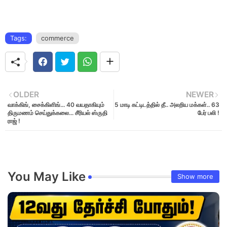
Tags:
commerce
OLDER
NEWER
வாக்கிங், சைக்கிளிங்... 40 வயதாகியும்
5 மாடி கட்டிடத்தில் தீ.. அலறிய மக்கள்.. 63
திருமணம் செய்துக்கலை... சீரியல் ஸ்ருதி
பேர் பலி !
ராஜ் !
You May Like
Show more