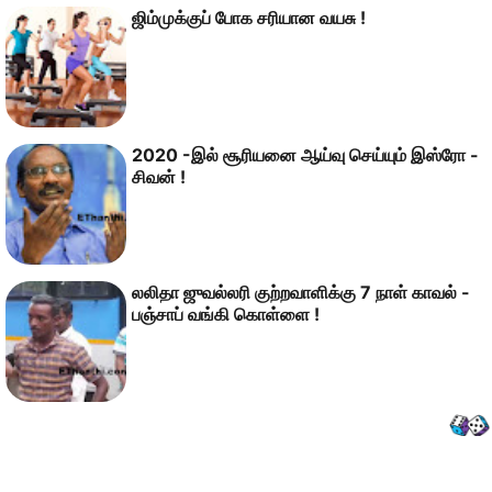
ஜிம்முக்குப் போக சரியான வயசு !
2020 -இல் சூரியனை ஆய்வு செய்யும் இஸ்ரோ -
சிவன் !
லலிதா ஜுவல்லரி குற்றவாளிக்கு 7 நாள் காவல் -
பஞ்சாப் வங்கி கொள்ளை !