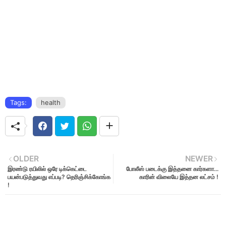
Tags:
health
OLDER
NEWER
இரண்டு ரயிலில் ஒரே டிக்கெட்டை
போலீஸ் படைக்கு இத்தனை கார்களா...
பயன்படுத்துவது எப்படி? தெரிஞ்சிக்கோங்க
காரின் விலையே இத்தன லட்சம் !
!