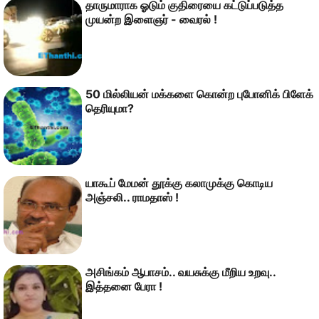
தாருமாராக ஓடும் குதிரையை கட்டுப்படுத்த
முயன்ற இளைஞர் - வைரல் !
50 மில்லியன் மக்களை கொன்ற புபோனிக் பிளேக்
தெரியுமா?
யாகூப் மேமன் தூக்கு கலாமுக்கு கொடிய
அஞ்சலி.. ராமதாஸ் !
அசிங்கம் ஆபாசம்.. வயசுக்கு மீறிய உறவு..
இத்தனை பேரா !