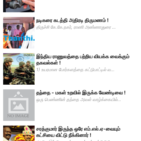
நடிகரை கடத்தி அதிரடி திருமணம் !
திருச்சி கே.கே.நகர், ராணி அண்ணாதுரை ...
இந்திய ராணுவத்தை பற்றிய வியக்க வைக்கும்
தகவல்கள் !
1) உயரமான போர்களத்தை கட்டுபாட்டில் வ...
தந்தை - மகள் உறவில் இருக்க வேண்டிவை !
ஒரு பெண்ணின் தந்தை அவள் வாழ்க்கையில்...
சரத்குமார் இருந்த ஒரே எம்.எல்.ஏ-வையும்
கட்சியை விட்டு நீக்கினார் !