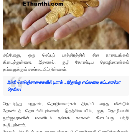
அப்போது, ​​ஒரு செப்புப் பாத்திரத்தில் சில நாணயங்கள்
கிடைத்துள்ளன. இதனால், குழி தோண்டிய தொழிலாளர்கள்
தங்களுக்குள் சண்டையிட்டுள்ளனர்.
இனி நெடுஞ்சாலைகளில் டிராக்... இதுக்கு எவ்வளவு கட்டணமோ
தெரில !
தொடர்ந்து மறுநாள், தொழிலாளர்கள் திரும்பி வந்து மீண்டும்
தோண்டத் தொடங்கியுள்ளனர். இதற்கிடையில், ஒரு தொழிலாளி
நூர்ஜஹானின் மகனிடம் தங்கக் காசுகள் கிடைப்பது பற்றி
கூறியுள்ளார்.
மேலும், அவரிடம் ஒரு நாணயத்தையும் தொழிலாளி கொடுத்துள்ளார்.