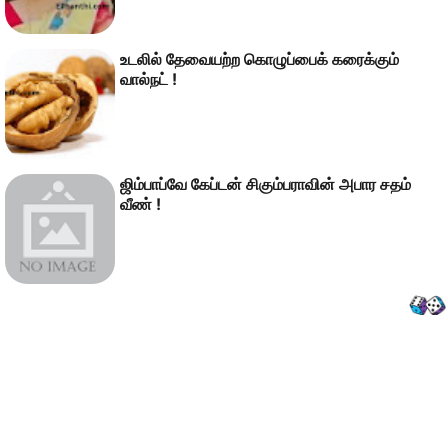
உடலில் தேவையற்ற கொழுப்பைக் கரைக்கும்
வால்நட் !
ஜிம்பாப்வே கேப்டன் சிகும்பராவின் அபார சதம்
வீண் !