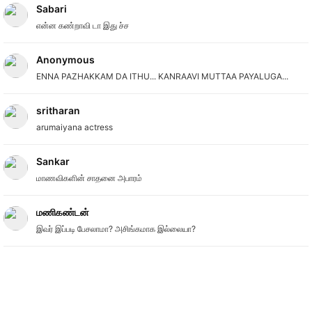
Sabari
என்ன கண்றாவி டா இது ச்ச
Anonymous
ENNA PAZHAKKAM DA ITHU... KANRAAVI MUTTAA PAYALUGA...
sritharan
arumaiyana actress
Sankar
மாணவிகளின் சாதனை அபாரம்
மணிகண்டன்
இவர் இப்படி பேசலாமா? அசிங்கமாக இல்லையா?