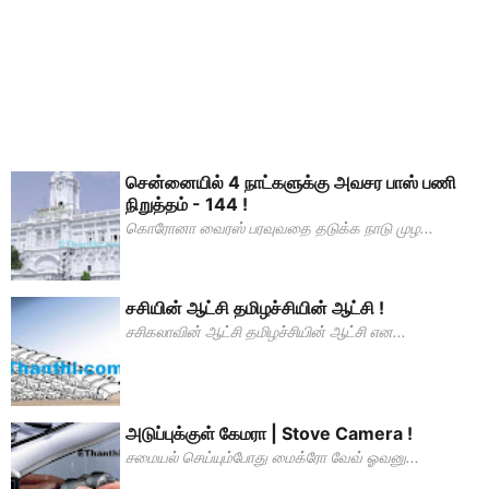
சென்னையில் 4 நாட்களுக்கு அவசர பாஸ் பணி
நிறுத்தம் - 144 !
கொரோனா வைரஸ் பரவுவதை தடுக்க நாடு முழ...
சசியின் ஆட்சி தமிழச்சியின் ஆட்சி !
சசிகலாவின் ஆட்சி தமிழச்சியின் ஆட்சி என...
அடுப்புக்குள் கேமரா | Stove Camera !
சமையல் செய்யும்போது மைக்ரோ வேவ் ஓவனு...