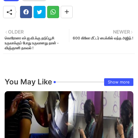
OLDER
NEWER
கொரோனா எச்.ஐ.வி.க்கு தடுப்பூசி
600 கிலோ மீட்டர் பைக்கில் வந்த அஜித் !
உருவாக்கும் போது உருவானது தான் -
விஞ்ஞானி தகவல் !
You May Like
Show more