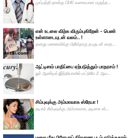
முப்பத்தி நான்கு (34) வகையான மருத்த...
என் உடலை விற்க விரும்புகிறேன் - பெண்
உள்ளாடையுடன் வலம்.. !
தனது மனைவிக்கு பிறிதொரு நபருடன் காத...
ஆட்டிஸம் பாதிப்பை ஏற்படுத்தும் பாதரசம் !
ஓர் ஆண்டில் இந்தியாவில் மட்டுமே 2 ஆய...
சிம்புவுக்கு அம்மாவாக ஸ்ரேயா !
நடிகர் சிம்புவுக்கு அம்மாவாக, நடிகை ஸ்...
மலை மீது பிளேபாய் நிர்வாண படம் எடுத்ததால்