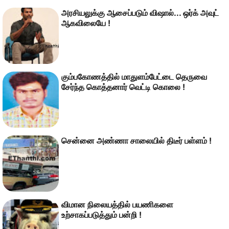
அரசியலுக்கு ஆசைப்படும் விஷால்... ஒர்க் அவுட்
ஆகவிலையே !
கும்பகோணத்தில் மாதுளம்பேட்டை தெருவை
சேர்ந்த கொத்தனார் வெட்டி கொலை !
சென்னை அண்ணா சாலையில் திடீர் பள்ளம் !
விமான நிலையத்தில் பயணிகளை
உற்சாகப்படுத்தும் பன்றி !