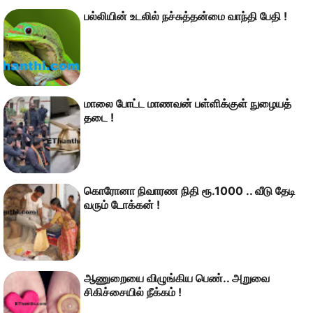
பல்லியின் உடலில் நச்சுத்தன்மை வாந்தி பேதி !
மாலை போட்ட மாணவன் பள்ளிக்குள் நுழையத்
தடை !
கொரோனா நிவாரண நிதி ரூ.1000 .. வீடு தேடி
வரும் டோக்கன் !
ஆணுறையை விழுங்கிய பெண்.. அறுவை
சிகிச்சையில் நீக்கம் !