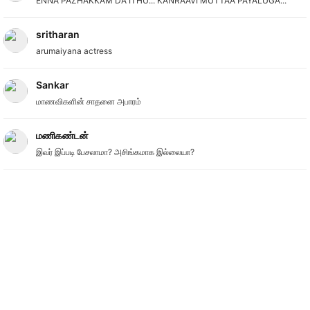
ENNA PAZHAKKAM DA ITHU... KANRAAVI MUTTAA PAYALUGA...
sritharan
arumaiyana actress
Sankar
மாணவிகளின் சாதனை அபாரம்
மணிகண்டன்
இவர் இப்படி பேசலாமா? அசிங்கமாக இல்லையா?