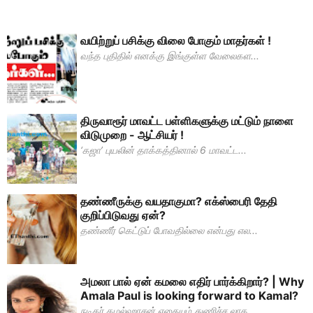
வயிற்றுப் பசிக்கு விலை போகும் மாதர்கள் !
வந்த புதிதில் எனக்கு இங்குள்ள வேலைகள...
திருவாரூர் மாவட்ட பள்ளிகளுக்கு மட்டும் நாளை
விடுமுறை - ஆட்சியர் !
‘கஜா’ புயலின் தாக்கத்தினால் 6 மாவட்ட...
தண்ணீருக்கு வயதாகுமா? எக்ஸ்பைரி தேதி
குறிப்பிடுவது ஏன்?
தண்ணீர் கெட்டுப் போவதில்லை என்பது எல...
அமலா பால் ஏன் கமலை எதிர் பார்க்கிறார்? | Why
Amala Paul is looking forward to Kamal?
நடிகர் கமல்ஹாசன் எதையும் துணிச்ச லாக...