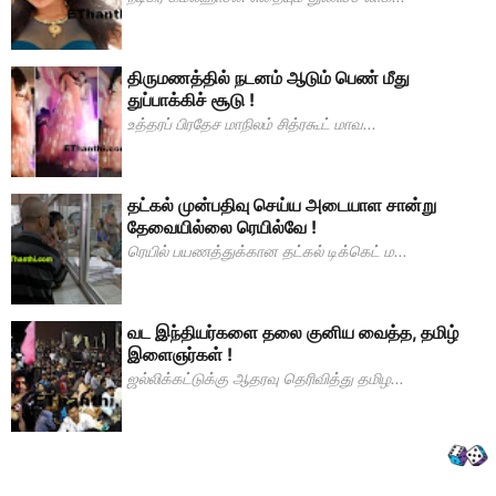
திருமணத்தில் நடனம் ஆடும் பெண் மீது
துப்பாக்கிச் சூடு !
உத்தரப் பிரதேச மாநிலம் சித்ரகூட் மாவ...
தட்கல் முன்பதிவு செய்ய அடையாள சான்று
தேவையில்லை ரெயில்வே !
ரெயில் பயணத்துக்கான தட்கல் டிக்கெட் ம...
வட இந்தியர்களை தலை குனிய வைத்த, தமிழ்
இளைஞர்கள் !
ஜல்லிக்கட்டுக்கு ஆதரவு தெரிவித்து தமிழ...