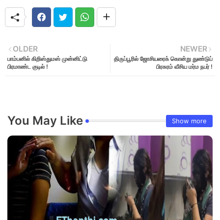
OLDER
NEWER
பாம்பனில் கிறிஸ்துமஸ் முன்னிட்டு
திருப்பூரில் ஜோசியரைக் கொன்று துண்டுப்
பிரமாண்ட குடில் !
பிரசுரம் வீசிய மர்ம நபர் !
You May Like
Show more