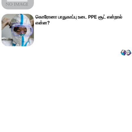
கொரோனா பாதுகாப்பு உடை PPE சூட் என்றால்
என்ன?