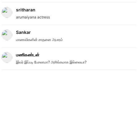
sritharan
arumaiyana actress
Sankar
மாணவிகளின் சாதனை அபாரம்
மணிகண்டன்
இவர் இப்படி பேசலாமா? அசிங்கமாக இல்லையா?